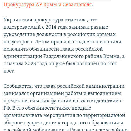
Прокуратура АР Крым и Севастополя
.
ПРИСОЕДИНЯЙТЕСЬ!
ПОБЕДИТЕЛЕЙ НЕ СУДЯТ?
КРЫМ.НЕПОКОРЕННЫЙ
Украинская прокуратура отметила, что
ELIFBE
подозреваемый с 2014 года занимал разные
руководящие должности в российских органах
УКРАИНСКАЯ ПРОБЛЕМА КРЫМА
полуострова. Летом прошлого года его назначили
Все сайты RFE/RL
исполнять обязанности главы российской
администрации Раздольненского района Крыма, а
с начала 2023 года он уже был назначен на этот
пост.
Сообщается, что глава российской администрации
занимался организацией работы и выполнением
представительских функций во взаимодействии с
РФ. В его обязанности также входило
организовывать мероприятия по территориальной
обороне в учреждениях городского образования и
российской мобилизации в Раздольненском районе