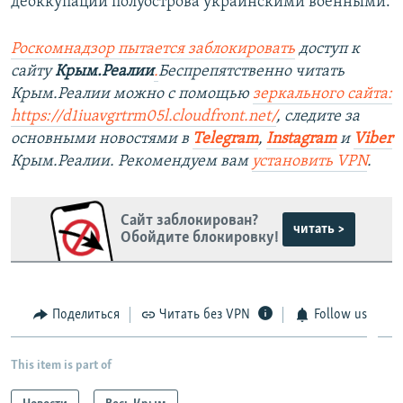
деоккупации полуострова украинскими военными.
Роскомнадзор пытается заблокировать
доступ к
сайту
Крым.Реалии
.
Беспрепятственно читать
Крым.Реалии можно с помощью
зеркального сайта:
https://d1iuavgrtrm05l.cloudfront.net/
, следите за
основными новостями в
Telegram
,
Instagram
и
Viber
Крым.Реалии. Рекомендуем вам
установить VPN
.
Сайт заблокирован?
читать >
Обойдите блокировку!
Поделиться
Читать без VPN
Follow us
This item is part of