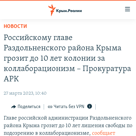
Доступность
ссылки
Вернуться
НОВОСТИ
к
НОВОСТИ
Российскому главе
основному
СПЕЦПРОЕКТЫ
содержанию
Раздольненского района Крыма
ВОДА
Вернутся
ГРУЗ 200
грозит до 10 лет колонии за
к
ИСТОРИЯ
КАРТА ВОЕННЫХ ОБЪЕКТОВ КРЫМА
коллаборационизм – Прокуратура
главной
ЕЩЕ
11 ЛЕТ ОККУПАЦИИ КРЫМА. 11 ИСТОРИЙ СОПРОТИВЛЕНИЯ
навигации
АРК
Вернутся
РАДІО СВОБОДА
ИНТЕРАКТИВ
к
27 марта 2023, 10:40
КАК ОБОЙТИ БЛОКИРОВКУ
ИНФОГРАФИКА
поиску
Поделиться
Читать без VPN
ТЕЛЕПРОЕКТ КРЫМ.РЕАЛИИ
Українською
Главе российской администрации Раздольненского
СОВЕТЫ ПРАВОЗАЩИТНИКОВ
Qırımtatar
района Крыма грозит до 10 лет лишения свободы по
ПРОПАВШИЕ БЕЗ ВЕСТИ
подозрению в коллаборационизме,
сообщает