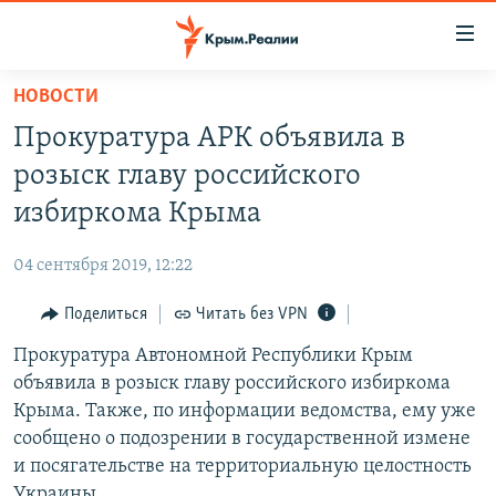
Доступность
ссылки
Вернуться
НОВОСТИ
к
НОВОСТИ
Прокуратура АРК объявила в
основному
СПЕЦПРОЕКТЫ
содержанию
розыск главу российского
ВОДА
Вернутся
ГРУЗ 200
избиркома Крыма
к
ИСТОРИЯ
КАРТА ВОЕННЫХ ОБЪЕКТОВ КРЫМА
главной
04 сентября 2019, 12:22
ЕЩЕ
11 ЛЕТ ОККУПАЦИИ КРЫМА. 11 ИСТОРИЙ СОПРОТИВЛЕНИЯ
навигации
Вернутся
Поделиться
Читать без VPN
РАДІО СВОБОДА
ИНТЕРАКТИВ
к
Прокуратура Автономной Республики Крым
КАК ОБОЙТИ БЛОКИРОВКУ
ИНФОГРАФИКА
поиску
объявила в розыск главу российского избиркома
ТЕЛЕПРОЕКТ КРЫМ.РЕАЛИИ
Крыма. Также, по информации ведомства, ему уже
Українською
сообщено о подозрении в государственной измене
СОВЕТЫ ПРАВОЗАЩИТНИКОВ
Qırımtatar
и посягательстве на территориальную целостность
ПРОПАВШИЕ БЕЗ ВЕСТИ
Украины.