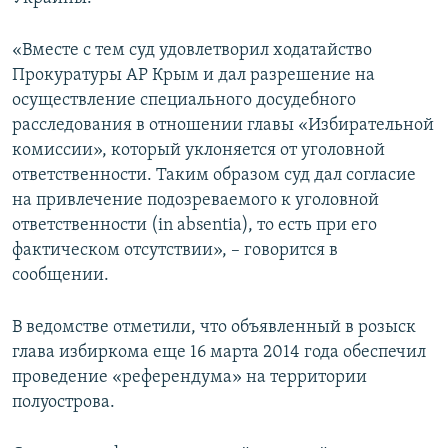
ПРИСОЕДИНЯЙТЕСЬ!
ПОБЕДИТЕЛЕЙ НЕ СУДЯТ?
«Вместе с тем суд удовлетворил ходатайство
КРЫМ.НЕПОКОРЕННЫЙ
Прокуратуры АР Крым и дал разрешение на
ELIFBE
осуществление специального досудебного
расследования в отношении главы «Избирательной
УКРАИНСКАЯ ПРОБЛЕМА КРЫМА
комиссии», который уклоняется от уголовной
Все сайты RFE/RL
ответственности. Таким образом суд дал согласие
на привлечение подозреваемого к уголовной
ответственности (in absentia), то есть при его
фактическом отсутствии», – говорится в
сообщении.
В ведомстве отметили, что объявленный в розыск
глава избиркома еще 16 марта 2014 года обеспечил
проведение «референдума» на территории
полуострова.