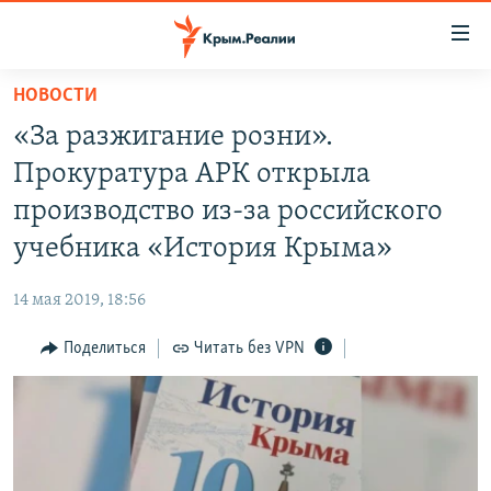
Доступность
ссылки
Вернуться
НОВОСТИ
к
НОВОСТИ
«За разжигание розни».
основному
СПЕЦПРОЕКТЫ
содержанию
Прокуратура АРК открыла
ВОДА
Вернутся
ГРУЗ 200
производство из-за российского
к
ИСТОРИЯ
КАРТА ВОЕННЫХ ОБЪЕКТОВ КРЫМА
учебника «История Крыма»
главной
ЕЩЕ
11 ЛЕТ ОККУПАЦИИ КРЫМА. 11 ИСТОРИЙ СОПРОТИВЛЕНИЯ
навигации
14 мая 2019, 18:56
Вернутся
РАДІО СВОБОДА
ИНТЕРАКТИВ
к
Поделиться
Читать без VPN
КАК ОБОЙТИ БЛОКИРОВКУ
ИНФОГРАФИКА
поиску
ТЕЛЕПРОЕКТ КРЫМ.РЕАЛИИ
Українською
СОВЕТЫ ПРАВОЗАЩИТНИКОВ
Qırımtatar
ПРОПАВШИЕ БЕЗ ВЕСТИ