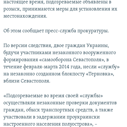
настоящее время, подозреваемые объявлены в
ПРИСОЕДИНЯЙТЕСЬ!
ПОБЕДИТЕЛЕЙ НЕ СУДЯТ?
розыск, принимаются меры для установления их
КРЫМ.НЕПОКОРЕННЫЙ
местонахождения.
ELIFBE
Об этом сообщает пресс-служба прокуратуры.
УКРАИНСКАЯ ПРОБЛЕМА КРЫМА
Все сайты RFE/RL
По версии следствия, двое граждан Украины,
будучи участниками незаконного вооруженного
формирования «самооборона Севастополя», в
течение февраля-марта 2014 года, несли «службу»
на незаконно созданном блокпосту «Терновка»,
вблизи Севастополя.
«Подозреваемые во время своей «службы»
осуществляли незаконные проверки документов
граждан, обыск транспортных средств, а также
участвовали в задержании проукраински
настроенного населения полуострова», –