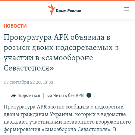
Доступность
ссылки
Вернуться
НОВОСТИ
к
НОВОСТИ
Прокуратура АРК объявила в
основному
СПЕЦПРОЕКТЫ
содержанию
розыск двоих подозреваемых в
ВОДА
Вернутся
ГРУЗ 200
участии в «самообороне
к
ИСТОРИЯ
КАРТА ВОЕННЫХ ОБЪЕКТОВ КРЫМА
Севастополя»
главной
ЕЩЕ
11 ЛЕТ ОККУПАЦИИ КРЫМА. 11 ИСТОРИЙ СОПРОТИВЛЕНИЯ
навигации
07 сентября 2020, 13:33
Вернутся
РАДІО СВОБОДА
ИНТЕРАКТИВ
к
Поделиться
Читать без VPN
КАК ОБОЙТИ БЛОКИРОВКУ
ИНФОГРАФИКА
поиску
Прокуратура АРК заочно сообщила о подозрении
ТЕЛЕПРОЕКТ КРЫМ.РЕАЛИИ
Українською
двоим гражданам Украины, которых в ведомстве
СОВЕТЫ ПРАВОЗАЩИТНИКОВ
называют участниками незаконного вооруженного
Qırımtatar
формирования «самооборона Севастополя». В
ПРОПАВШИЕ БЕЗ ВЕСТИ