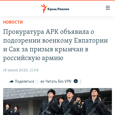
Доступность
ссылки
Вернуться
НОВОСТИ
к
НОВОСТИ
Прокуратура АРК объявила о
основному
СПЕЦПРОЕКТЫ
содержанию
подозрении военкому Евпатории
ВОДА
Вернутся
ГРУЗ 200
и Сак за призыв крымчан в
к
ИСТОРИЯ
КАРТА ВОЕННЫХ ОБЪЕКТОВ КРЫМА
российскую армию
главной
ЕЩЕ
11 ЛЕТ ОККУПАЦИИ КРЫМА. 11 ИСТОРИЙ СОПРОТИВЛЕНИЯ
навигации
18 июня 2020, 11:04
Вернутся
РАДІО СВОБОДА
ИНТЕРАКТИВ
к
Поделиться
Читать без VPN
КАК ОБОЙТИ БЛОКИРОВКУ
ИНФОГРАФИКА
поиску
ТЕЛЕПРОЕКТ КРЫМ.РЕАЛИИ
Українською
СОВЕТЫ ПРАВОЗАЩИТНИКОВ
Qırımtatar
ПРОПАВШИЕ БЕЗ ВЕСТИ