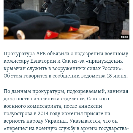
ПРИСОЕДИНЯЙТЕСЬ!
ПОБЕДИТЕЛЕЙ НЕ СУДЯТ?
КРЫМ.НЕПОКОРЕННЫЙ
ELIFBE
УКРАИНСКАЯ ПРОБЛЕМА КРЫМА
Все сайты RFE/RL
Прокуратура АРК объявила о подозрении военному
комиссару Евпатории и Сак из-за «принуждения
крымчан служить в вооруженных силах России».
Об этом говорится в сообщении ведомства 18 июня.
По данным прокуратуры, подозреваемый, занимая
должность начальника отделения Сакского
военного комиссариата, после аннексии
полуострова в 2014 году изменил присяге на
верность народу Украины. Указывается, что он
«перешел на военную службу в армию государства-