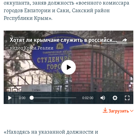
оккупанта, заняв должность «военного комиссара
городов Евпатории и Саки, Сакский район
Республики Крым».
Хотят ли крымчане служить в российской армии? (видео)
видео
Крым.Реалии
No media source currently available
0:00
0:02:00
Загрузить
«Находясь на указанной должности и