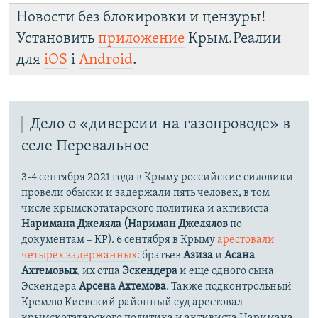
Новости без блокировки и цензуры!
Установить
приложение
Крым.Реалии
для
iOS
і
Android
.
Дело о «диверсии на газопроводе» в
селе Перевальное
3-4 сентября 2021 года в Крыму российские силовики
провели обыски и задержали пять человек, в том
числе крымскотатарского политика и активиста
Наримана Джеляла (Нариман Джелялов
по
документам – КР). 6 сентября в Крыму
арестовали
четырех задержанных
: братьев
Азиза
и
Асана
Ахтемовых
, их отца
Эскендера
и еще одного сына
Эскендера
Арсена Ахтемова
. Также подконтрольный
Кремлю Киевский районный суд арестовал
крымскотатарского политика и активиста Наримана