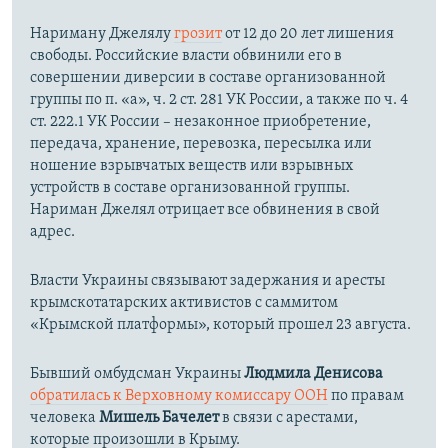
Нариману Джелялу
грозит
от 12 до 20 лет лишения
свободы. Российские власти обвинили его в
совершении диверсии в составе организованной
группы по п. «а», ч. 2 ст. 281 УК России, а также по ч. 4
ст. 222.1 УК России – незаконное приобретение,
передача, хранение, перевозка, пересылка или
ношение взрывчатых веществ или взрывных
устройств в составе организованной группы.
Нариман Джелял отрицает все обвинения в свой
адрес.
Власти Украины связывают задержания и аресты
крымскотатарских активистов с саммитом
«Крымской платформы», который прошел 23 августа.
Бывший омбудсман Украины
Людмила Денисова
обратилась к Верховному комиссару ООН
по правам
человека
Мишель Бачелет
в связи с арестами,
которые произошли в Крыму.