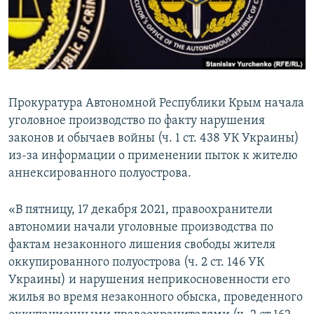
ПРИСОЕДИНЯЙТЕСЬ!
ПОБЕДИТЕЛЕЙ НЕ СУДЯТ?
КРЫМ.НЕПОКОРЕННЫЙ
ELIFBE
УКРАИНСКАЯ ПРОБЛЕМА КРЫМА
Прокуратура Автономной Республики Крым начала
Все сайты RFE/RL
уголовное производство по факту нарушения
законов и обычаев войны (ч. 1 ст. 438 УК Украины)
из-за информации о применении пыток к жителю
аннексированного полуострова.
«В пятницу, 17 декабря 2021, правоохранители
автономии начали уголовные производства по
фактам незаконного лишения свободы жителя
оккупированного полуострова (ч. 2 ст. 146 УК
Украины) и нарушения неприкосновенности его
жилья во время незаконного обыска, проведенного