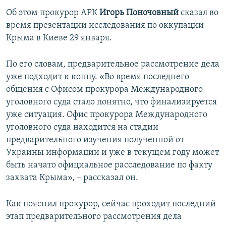
ПРИСОЕДИНЯЙТЕСЬ!
ПОБЕДИТЕЛЕЙ НЕ СУДЯТ?
Об этом прокурор АРК
Игорь Поночовный
сказал во
время презентации исследования по оккупации
КРЫМ.НЕПОКОРЕННЫЙ
Крыма в Киеве 29 января.
ELIFBE
По его словам, предварительное рассмотрение дела
УКРАИНСКАЯ ПРОБЛЕМА КРЫМА
уже подходит к концу. «Во время последнего
Все сайты RFE/RL
общения с Офисом прокурора Международного
уголовного суда стало понятно, что финализируется
уже ситуация. Офис прокурора Международного
уголовного суда находится на стадии
предварительного изучения полученной от
Украины информации и уже в текущем году может
быть начато официальное расследование по факту
захвата Крыма», – рассказал он.
Как пояснил прокурор, сейчас проходит последний
этап предварительного рассмотрения дела