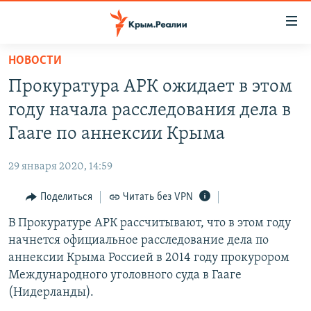
Доступность
ссылки
Вернуться
НОВОСТИ
к
НОВОСТИ
Прокуратура АРК ожидает в этом
основному
СПЕЦПРОЕКТЫ
содержанию
году начала расследования дела в
ВОДА
Вернутся
ГРУЗ 200
Гааге по аннексии Крыма
к
ИСТОРИЯ
КАРТА ВОЕННЫХ ОБЪЕКТОВ КРЫМА
главной
29 января 2020, 14:59
ЕЩЕ
11 ЛЕТ ОККУПАЦИИ КРЫМА. 11 ИСТОРИЙ СОПРОТИВЛЕНИЯ
навигации
Вернутся
Поделиться
Читать без VPN
РАДІО СВОБОДА
ИНТЕРАКТИВ
к
В Прокуратуре АРК рассчитывают, что в этом году
КАК ОБОЙТИ БЛОКИРОВКУ
ИНФОГРАФИКА
поиску
начнется официальное расследование дела по
ТЕЛЕПРОЕКТ КРЫМ.РЕАЛИИ
аннексии Крыма Россией в 2014 году прокурором
Українською
Международного уголовного суда в Гааге
СОВЕТЫ ПРАВОЗАЩИТНИКОВ
Qırımtatar
(Нидерланды).
ПРОПАВШИЕ БЕЗ ВЕСТИ