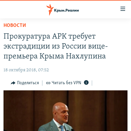
Доступность
ссылки
Вернуться
НОВОСТИ
к
НОВОСТИ
Прокуратура АРК требует
основному
СПЕЦПРОЕКТЫ
содержанию
экстрадиции из России вице-
ВОДА
Вернутся
ГРУЗ 200
премьера Крыма Нахлупина
к
ИСТОРИЯ
КАРТА ВОЕННЫХ ОБЪЕКТОВ КРЫМА
главной
18 октября 2018, 07:52
ЕЩЕ
11 ЛЕТ ОККУПАЦИИ КРЫМА. 11 ИСТОРИЙ СОПРОТИВЛЕНИЯ
навигации
Вернутся
Поделиться
Читать без VPN
РАДІО СВОБОДА
ИНТЕРАКТИВ
к
КАК ОБОЙТИ БЛОКИРОВКУ
ИНФОГРАФИКА
поиску
ТЕЛЕПРОЕКТ КРЫМ.РЕАЛИИ
Українською
СОВЕТЫ ПРАВОЗАЩИТНИКОВ
Qırımtatar
ПРОПАВШИЕ БЕЗ ВЕСТИ