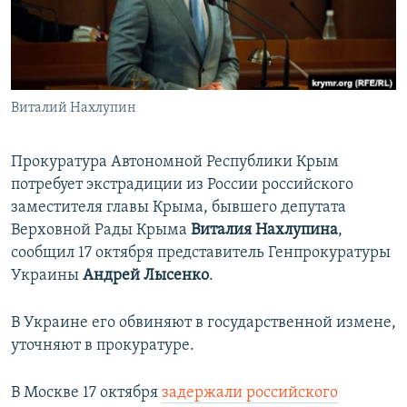
ПРИСОЕДИНЯЙТЕСЬ!
ПОБЕДИТЕЛЕЙ НЕ СУДЯТ?
КРЫМ.НЕПОКОРЕННЫЙ
ELIFBE
Виталий Нахлупин
УКРАИНСКАЯ ПРОБЛЕМА КРЫМА
Все сайты RFE/RL
Прокуратура Автономной Республики Крым
потребует экстрадиции из России российского
заместителя главы Крыма, бывшего депутата
Верховной Рады Крыма
Виталия Нахлупина
,
сообщил 17 октября представитель Генпрокуратуры
Украины
Андрей Лысенко
.
В Украине его обвиняют в государственной измене,
уточняют в прокуратуре.
В Москве 17 октября
задержали российского