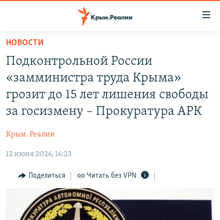
Доступность
ссылки
Вернуться
НОВОСТИ
к
НОВОСТИ
Подконтрольной России
основному
СПЕЦПРОЕКТЫ
содержанию
«замминистра труда Крыма»
ВОДА
Вернутся
ГРУЗ 200
грозит до 15 лет лишения свободы
к
ИСТОРИЯ
КАРТА ВОЕННЫХ ОБЪЕКТОВ КРЫМА
за госизмену – Прокуратура АРК
главной
ЕЩЕ
11 ЛЕТ ОККУПАЦИИ КРЫМА. 11 ИСТОРИЙ СОПРОТИВЛЕНИЯ
навигации
Крым. Реалии
Вернутся
РАДІО СВОБОДА
ИНТЕРАКТИВ
к
12 июня 2026, 16:23
КАК ОБОЙТИ БЛОКИРОВКУ
ИНФОГРАФИКА
поиску
Поделиться
Читать без VPN
ТЕЛЕПРОЕКТ КРЫМ.РЕАЛИИ
Українською
СОВЕТЫ ПРАВОЗАЩИТНИКОВ
Qırımtatar
ПРОПАВШИЕ БЕЗ ВЕСТИ