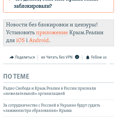
заблокировали?
Роскомнадзор пытается заблокировать
Крым.Реалии
Новости без блокировки и цензуры!
зеркального сайта:
Установить
приложение
Крым.Реалии
https://d2rsmg816jzc8o.cloudfront.net/
для
iOS
і
Android
.
Telegram
Instagram
Viber
Крым.Реалии
установить VPN
.
Поделиться
Читать без VPN
Follow us
ПО ТЕМЕ
Радио Свобода и Крым.Реалии в России признали
«нежелательной» организацией
За сотрудничество с Россией в Украине будут судить
«замминистра образования» Крыма