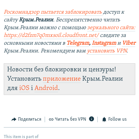
Роскомнадзор пытается заблокировать
доступ к
сайту
Крым.Реалии
. Беспрепятственно читать
Крым.Реалии можно с помощью
зеркального сайта:
https://d2fzm7q0mxsoil.cloudfront.net/
следите за
основными новостями в
Telegram
,
Instagram
и
Viber
Крым.Реалии. Рекомендуем вам
установить VPN
.
Новости без блокировки и цензуры!
Установить
приложение
Крым.Реалии
для
iOS
і
Android
.
Поделиться
Читать без VPN
Follow us
This item is part of