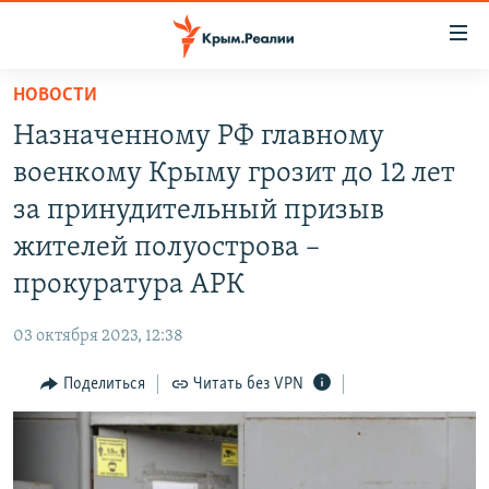
Доступность
ссылки
Вернуться
НОВОСТИ
к
НОВОСТИ
Назначенному РФ главному
основному
СПЕЦПРОЕКТЫ
содержанию
военкому Крыму грозит до 12 лет
ВОДА
Вернутся
ГРУЗ 200
за принудительный призыв
к
ИСТОРИЯ
КАРТА ВОЕННЫХ ОБЪЕКТОВ КРЫМА
жителей полуострова –
главной
ЕЩЕ
11 ЛЕТ ОККУПАЦИИ КРЫМА. 11 ИСТОРИЙ СОПРОТИВЛЕНИЯ
навигации
прокуратура АРК
Вернутся
РАДІО СВОБОДА
ИНТЕРАКТИВ
к
03 октября 2023, 12:38
КАК ОБОЙТИ БЛОКИРОВКУ
ИНФОГРАФИКА
поиску
Поделиться
Читать без VPN
ТЕЛЕПРОЕКТ КРЫМ.РЕАЛИИ
Українською
СОВЕТЫ ПРАВОЗАЩИТНИКОВ
Qırımtatar
ПРОПАВШИЕ БЕЗ ВЕСТИ