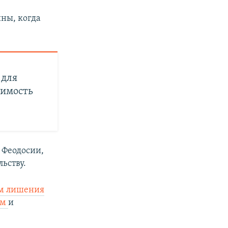
ны, когда
 для
тимость
 Феодосии,
льству.
ам лишения
ым
и