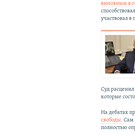
виновным в г
способствова
участвовал в
Суд расценил 
которые состо
На дебатах п
свободы.
Сам 
полностью оп