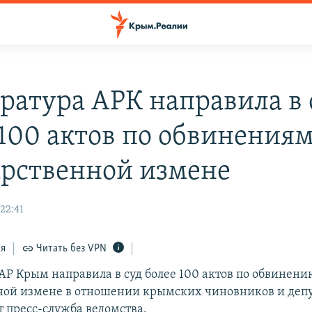
ратура АРК направила в 
 100 актов по обвинениям
арственной измене
22:41
ся
Читать без VPN
АР Крым направила в суд более 100 актов по обвинени
ной измене в отношении крымских чиновников и депу
т пресс-служба ведомства.