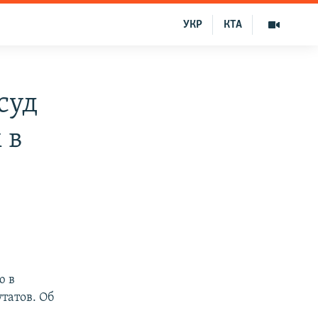
УКР
КТА
суд
 в
ю в
татов. Об