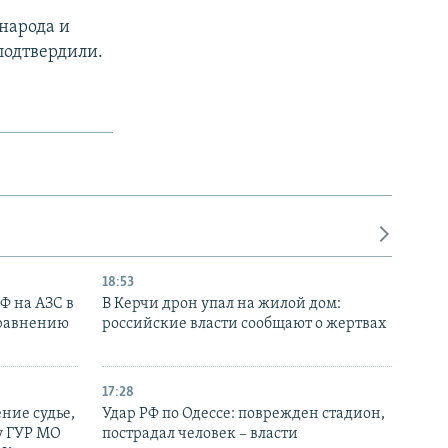
народа и
подтвердили.
18:53
РФ на АЗС в
В Керчи дрон упал на жилой дом:
сравнению
российские власти сообщают о жертвах
17:28
ние судье,
Удар РФ по Одессе: поврежден стадион,
у ГУР МО
пострадал человек – власти