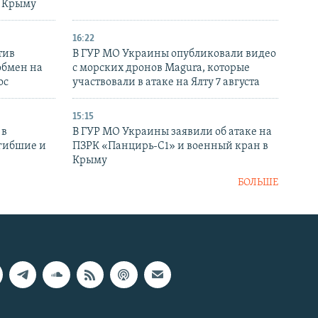
в Крыму
16:22
тив
В ГУР МО Украины опубликовали видео
обмен на
с морских дронов Magura, которые
ос
участвовали в атаке на Ялту 7 августа
15:15
 в
В ГУР МО Украины заявили об атаке на
огибшие и
ПЗРК «Панцирь-С1» и военный кран в
Крыму
БОЛЬШЕ