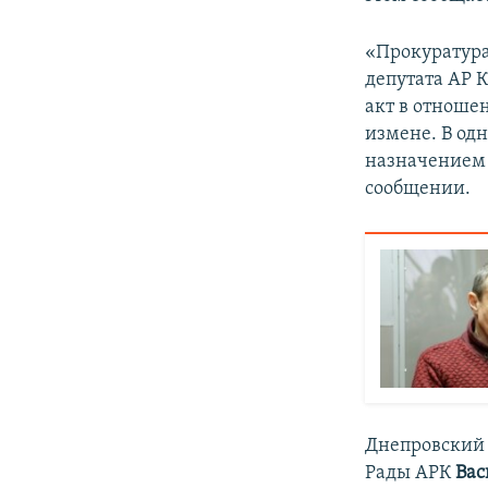
ПОБЕДИТЕЛЕЙ НЕ СУДЯТ?
КРЫМ.НЕПОКОРЕННЫЙ
«Прокуратура
депутата АР 
ELIFBE
акт в отноше
УКРАИНСКАЯ ПРОБЛЕМА КРЫМА
измене. В од
назначением 
сообщении.
Днепровский 
Рады АРК
Вас