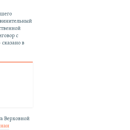
вшего
обвинительный
ственной
иговор с
 сказано в
та Верховной
знан