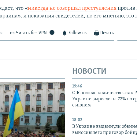
дает, что «
никогда не совершал преступления
против 
краина», и показания свидетелей, по его мнению, это 
ся
Читать без VPN
Follow us
Печать
НОВОСТИ
19:46
CIR: в июле количество атак 
Украине выросло на 72% по 
с июнем
18:02
В Украине выдвинули обвине
выносившего приговор бойц