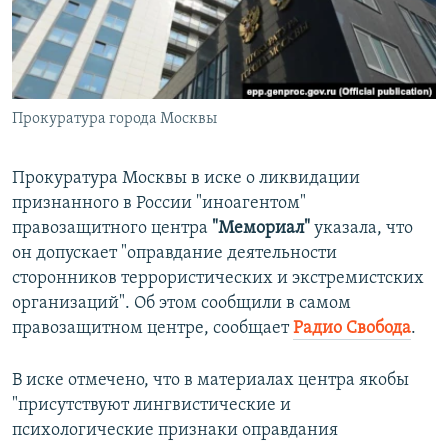
ПРИСОЕДИНЯЙТЕСЬ!
ПОБЕДИТЕЛЕЙ НЕ СУДЯТ?
КРЫМ.НЕПОКОРЕННЫЙ
ELIFBE
Прокуратура города Москвы
УКРАИНСКАЯ ПРОБЛЕМА КРЫМА
Все сайты RFE/RL
Прокуратура Москвы в иске о ликвидации
признанного в России "иноагентом"
правозащитного центра
"Мемориал"
указала, что
он допускает "оправдание деятельности
сторонников террористических и экстремистских
организаций". Об этом сообщили в самом
правозащитном центре, сообщает
Радио Свобода
.
В иске отмечено, что в материалах центра якобы
"присутствуют лингвистические и
психологические признаки оправдания