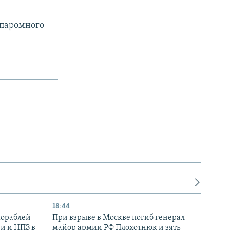
 паромного
18:44
кораблей
При взрыве в Москве погиб генерал-
и и НПЗ в
майор армии РФ Плохотнюк и зять