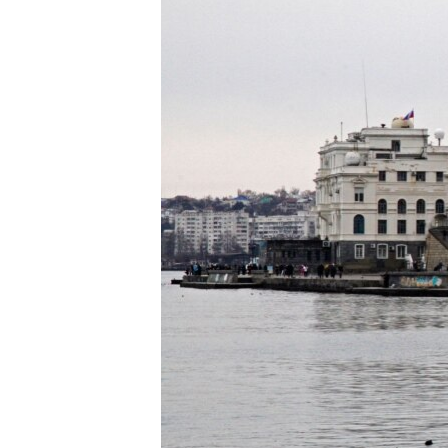
ПОБЕДИТЕЛЕЙ НЕ СУДЯТ?
КРЫМ.НЕПОКОРЕННЫЙ
ELIFBE
УКРАИНСКАЯ ПРОБЛЕМА КРЫМА