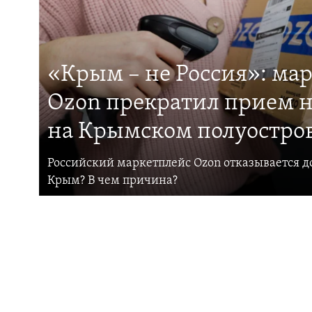
«Крым – не Россия»: ма
Ozon прекратил прием н
на Крымском полуостро
Российский маркетплейс Ozon отказывается до
Крым? В чем причина?