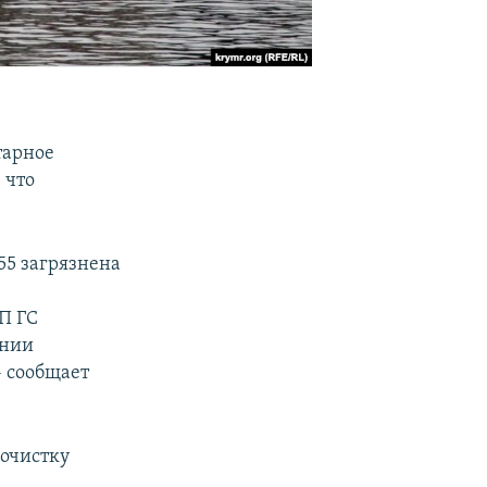
тарное
 что
55 загрязнена
П ГС
ении
- сообщает
очистку