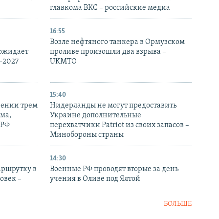
главкома ВКС – российские медиа
16:55
Возле нефтяного танкера в Ормузском
 ожидает
проливе произошли два взрыва –
-2027
UKMTO
15:40
рении трем
Нидерланды не могут предоставить
ма,
Украине дополнительные
 РФ
перехватчики Patriot из своих запасов –
Минобороны страны
14:30
аршрутку в
Военные РФ проводят вторые за день
овек –
учения в Оливе под Ялтой
БОЛЬШЕ