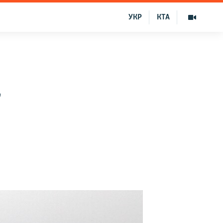
УКР
КТА
т