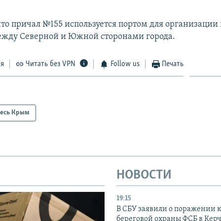
что причал №155 используется портом для организации
жду Северной и Южной сторонами города.
ся
Читать без VPN
Follow us
Печать
есь Крым
НОВОСТИ
19:15
В СБУ заявили о поражении 
береговой охраны ФСБ в Керч