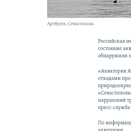
Артбухта, Севастополь
Российская м
состояние ак
обнаружили н
«Акватория А
отходами про
природоохран
«Севастополь
нарушений тр
пресс-служба
По информаци
акватории.