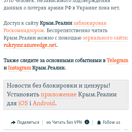
5710 человек. Независимого подтверждения
данных о потерях армии РФ в Украине пока нет.
Доступ к сайту
Крым.Реалии
заблокирован
Роскомнадзором.
Беспрепятственно читать
Крым.Реалии можно с помощью
зеркального сайта
:
rukrymr.azureedge.net
.
Также следите за основными событиями в
Telegram
и
Instagram
Крым.Реалии.
Новости без блокировки и цензуры!
Установить
приложение
Крым.Реалии
для
iOS
і
Android
.
Поделиться
Читать без VPN
Follow us