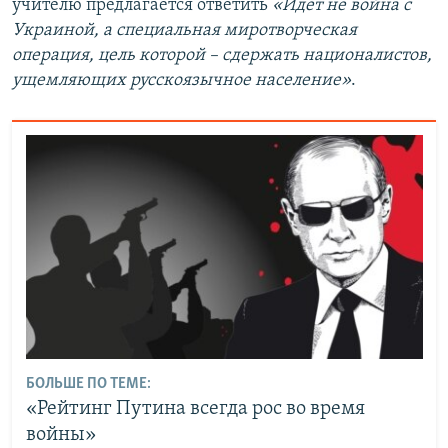
учителю предлагается ответить
«Идет не война с
й
д
Украиной, а специальная миротворческая
д
операция, цель которой – сдержать националистов,
ущемляющих русскоязычное население»
.
БОЛЬШЕ ПО ТЕМЕ:
«Рейтинг Путина всегда рос во время
войны»