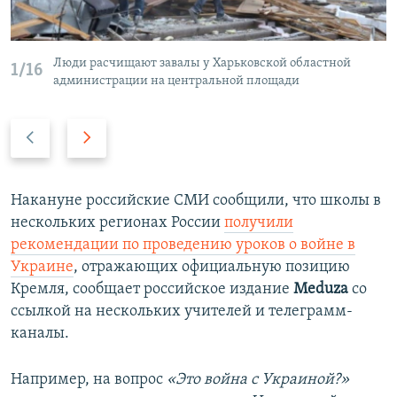
Люди расчищают завалы у Харьковской областной
1/16
администрации на центральной площади
П
С
р
л
е
е
д
д
Накануне российские СМИ сообщили, что школы в
ы
у
нескольких регионах России
получили
д
ю
рекомендации по проведению уроков о войне в
у
щ
Украине
, отражающих официальную позицию
щ
и
Кремля, сообщает российское издание
Meduza
со
и
й
ссылкой на нескольких учителей и телеграмм-
й
с
каналы.
с
л
л
а
Например, на вопрос
«Это война с Украиной?»
а
й