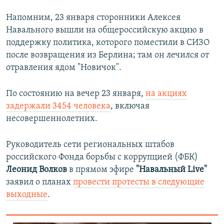
Auto
240p
360p
480p
480p
Напомним, 23 января сторонники Алексея
Навального вышли на общероссийскую акцию в
720p
720p
1080p
поддержку политика, которого поместили в СИЗО
1080p
после возвращения из Берлина; там он лечился от
отравления ядом "Новичок".
По состоянию на вечер 23 января,
на акциях
задержали 3454 человека
, включая
несовершеннолетних.
Руководитель сети региональных штабов
российского Фонда борьбы с коррупцией (ФБК)
Леонид Волков
в прямом эфире
"Навальный Live"
заявил о планах
провести протесты в следующие
выходные
.