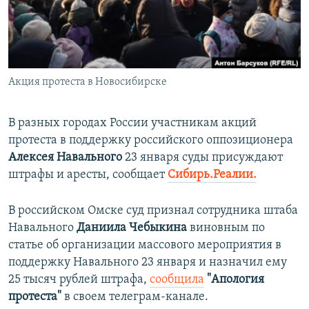
ПРИСОЕДИНЯЙТЕСЬ!
ПОБЕДИТЕЛЕЙ НЕ СУДЯТ?
КРЫМ.НЕПОКОРЕННЫЙ
ELIFBE
Акция протеста в Новосибирске
УКРАИНСКАЯ ПРОБЛЕМА КРЫМА
Все сайты RFE/RL
В разных городах России участникам акций
протеста в поддержку российского оппозиционера
Алексея Навального
23 января суды присуждают
штрафы и аресты, сообщает
Сибирь.Реалии.
В российском Омске суд признал сотрудника штаба
Навального
Даниила Чебыкина
виновным по
статье об организации массового мероприятия в
поддержку Навального 23 января и назначил ему
25 тысяч рублей штрафа,
сообщила
"Апология
протеста"
в своем телеграм-канале.