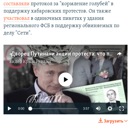
составляли
протокол за "кормление голубей" в
поддержку хабаровских протестов. Он также
участвовал
в одиночных пикетах у здания
регионального ФСБ в поддержку обвиняемых по
делу "Сети".
«Дворец Путина» и акции протеста: что происходит после ареста Навального (видео)
видео
Крым.Реалии
No media source currently available
Auto
0:00
3:57
240p
Загрузить
360p