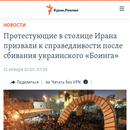
Доступность
ссылки
Вернуться
НОВОСТИ
к
НОВОСТИ
Протестующие в столице Ирана
основному
СПЕЦПРОЕКТЫ
содержанию
призвали к справедливости после
ВОДА
Вернутся
ГРУЗ 200
сбивания украинского «Боинга»
к
ИСТОРИЯ
КАРТА ВОЕННЫХ ОБЪЕКТОВ КРЫМА
главной
12 января 2020, 07:34
ЕЩЕ
11 ЛЕТ ОККУПАЦИИ КРЫМА. 11 ИСТОРИЙ СОПРОТИВЛЕНИЯ
навигации
Вернутся
Поделиться
Читать без VPN
РАДІО СВОБОДА
ИНТЕРАКТИВ
к
КАК ОБОЙТИ БЛОКИРОВКУ
ИНФОГРАФИКА
поиску
ТЕЛЕПРОЕКТ КРЫМ.РЕАЛИИ
Українською
СОВЕТЫ ПРАВОЗАЩИТНИКОВ
Qırımtatar
ПРОПАВШИЕ БЕЗ ВЕСТИ