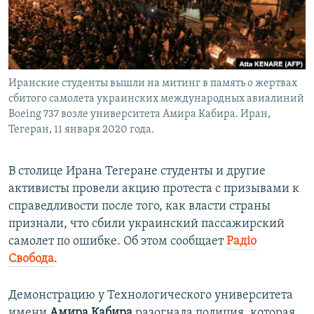
ПРИСОЕДИНЯЙТЕСЬ!
ПОБЕДИТЕЛЕЙ НЕ СУДЯТ?
КРЫМ.НЕПОКОРЕННЫЙ
ELIFBE
Иранские студенты вышли на митинг в память о жертвах
УКРАИНСКАЯ ПРОБЛЕМА КРЫМА
сбитого самолета украинских международных авиалиний
Все сайты RFE/RL
Boeing 737 возле университета Амира Кабира. Иран,
Тегеран, 11 января 2020 года.
В столице Ирана Тегеране студенты и другие
активисты провели акцию протеста с призывами к
справедливости после того, как власти страны
признали, что сбили украинский пассажирский
самолет по ошибке. Об этом сообщает
Радiо
Свобода
.
Демонстрацию у Технологического университета
имени
Амира Кабира
разогнала полиция, которая