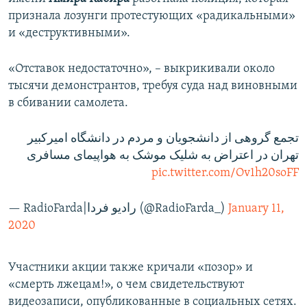
признала лозунги протестующих «радикальными»
и «деструктивными».
«Отставок недостаточно», – выкрикивали около
тысячи демонстрантов, требуя суда над виновными
в сбивании самолета.
تجمع گروهی از دانشجویان و مردم در دانشگاه امیرکبیر
تهران در اعتراض به شلیک موشک به هواپیمای مسافری
pic.twitter.com/Ov1h20soFF
— RadioFarda‌|‌راديو فردا (@RadioFarda_)
January 11,
2020
Участники акции также кричали «позор» и
«смерть лжецам!», о чем свидетельствуют
видеозаписи, опубликованные в социальных сетях.