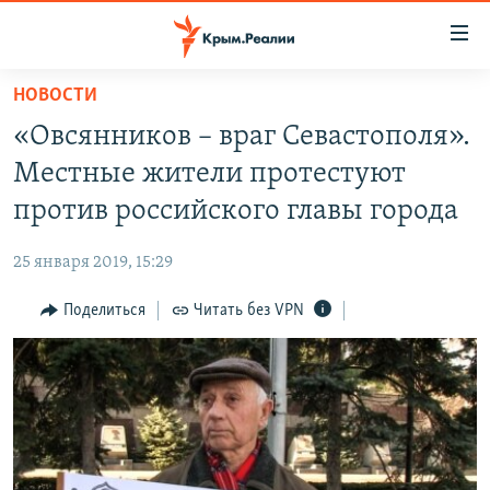
Доступность
ссылки
Вернуться
НОВОСТИ
к
НОВОСТИ
«Овсянников – враг Севастополя».
основному
СПЕЦПРОЕКТЫ
содержанию
Местные жители протестуют
ВОДА
Вернутся
ГРУЗ 200
против российского главы города
к
ИСТОРИЯ
КАРТА ВОЕННЫХ ОБЪЕКТОВ КРЫМА
главной
25 января 2019, 15:29
ЕЩЕ
11 ЛЕТ ОККУПАЦИИ КРЫМА. 11 ИСТОРИЙ СОПРОТИВЛЕНИЯ
навигации
Вернутся
Поделиться
Читать без VPN
РАДІО СВОБОДА
ИНТЕРАКТИВ
к
КАК ОБОЙТИ БЛОКИРОВКУ
ИНФОГРАФИКА
поиску
ТЕЛЕПРОЕКТ КРЫМ.РЕАЛИИ
Українською
СОВЕТЫ ПРАВОЗАЩИТНИКОВ
Qırımtatar
ПРОПАВШИЕ БЕЗ ВЕСТИ