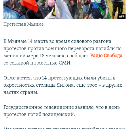
ПРИСОЕДИНЯЙТЕСЬ!
ПОБЕДИТЕЛЕЙ НЕ СУДЯТ?
КРЫМ.НЕПОКОРЕННЫЙ
Протесты в Мьянме
ELIFBE
УКРАИНСКАЯ ПРОБЛЕМА КРЫМА
В Мьянме 14 марта во время силового разгона
Все сайты RFE/RL
протестов против военного переворота погибли по
меньшей мере 18 человек, сообщает
Радіо Свобода
со ссылкой на местные СМИ.
Отмечается, что 14 протестующих были убиты в
окрестностях столицы Янгона, еще трое – в других
частях страны.
Государственное телевидение заявило, что в день
протестов погиб полицейский.