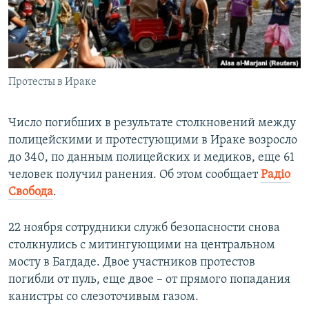
ПРИСОЕДИНЯЙТЕСЬ!
ПОБЕДИТЕЛЕЙ НЕ СУДЯТ?
КРЫМ.НЕПОКОРЕННЫЙ
ELIFBE
Протесты в Ираке
УКРАИНСКАЯ ПРОБЛЕМА КРЫМА
Все сайты RFE/RL
Число погибших в результате столкновений между
полицейскими и протестующими в Ираке возросло
до 340, по данным полицейских и медиков, еще 61
человек получил ранения. Об этом сообщает
Радіо
Свобода
.
22 ноября сотрудники служб безопасности снова
столкнулись с митингующими на центральном
мосту в Багдаде. Двое участников протестов
погибли от пуль, еще двое – от прямого попадания
канистры со слезоточивым газом.