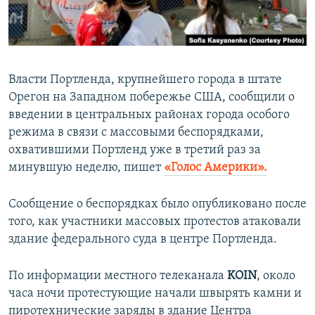
ПРИСОЕДИНЯЙТЕСЬ!
ПОБЕДИТЕЛЕЙ НЕ СУДЯТ?
КРЫМ.НЕПОКОРЕННЫЙ
ELIFBE
Власти Портленда, крупнейшего города в штате
УКРАИНСКАЯ ПРОБЛЕМА КРЫМА
Орегон на Западном побережье США, сообщили о
Все сайты RFE/RL
введении в центральных районах города особого
режима в связи с массовыми беспорядками,
охватившими Портленд уже в третий раз за
минувшую неделю, пишет
«Голос Америки».
Сообщение о беспорядках было опубликовано после
того, как участники массовых протестов атаковали
здание федерального суда в центре Портленда.
По информации местного телеканала
KOIN
, около
часа ночи протестующие начали швырять камни и
пиротехнические заряды в здание Центра