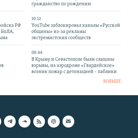
гражданство по рождению
10:12
войска РФ
YouTube заблокировал каналы «Русской
 БпЛА,
общины» из-за рекламы
рыма
экстремистских сообществ
08:44
В Крыму и Севастополе были слышны
ов
взрывы, на аэродроме «Гвардейское»
возник пожар с детонацией – паблики
БОЛЬШЕ