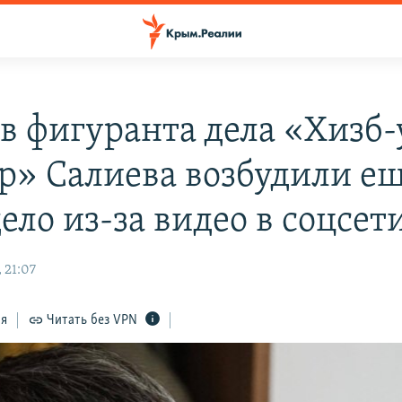
в фигуранта дела «Хизб-
р» Салиева возбудили е
ело из-за видео в соцсет
 21:07
ся
Читать без VPN