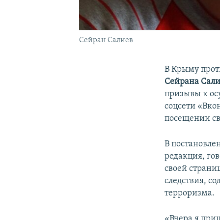
Сейран Салиев
В Крыму прот
Сейрана Сали
призывы к ос
соцсети «Вко
посещении св
В постановле
редакция, го
своей страниц
следствия, с
терроризма.
«Вчера я при