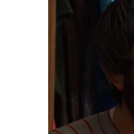
ПОБЕДИТЕЛЕЙ НЕ СУДЯТ?
КРЫМ.НЕПОКОРЕННЫЙ
ELIFBE
УКРАИНСКАЯ ПРОБЛЕМА КРЫМА