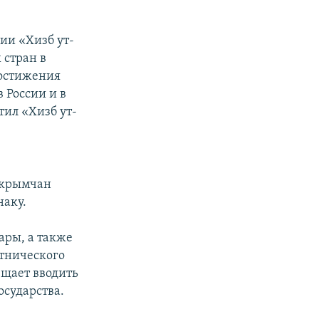
ии «Хизб ут-
 стран в
достижения
 России и в
тил «Хизб ут-
 крымчан
наку.
ры, а также
этнического
щает вводить
сударства.