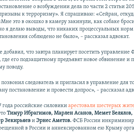
становление о возбуждении дела по части 2 статьи 205
ризывы к терроризму». Я спрашиваю: «Сейран, откуда 
«Мне это в окошко в камеру закинули, как собаке брос
но я делаю выводы, что никаких процессуальных норм
ановления соблюдено не было», – рассказал адвокат.
 добавил, что завтра планирует посетить управление 
 где его подзащитному предъявят новое обвинение и 
му поводу.
позвонил следователь и пригласил в управление для то
ну постановление и провести допрос», – рассказал адв
17 года российские силовики
арестовали шестерых жит
то
Тимур Ибрагимов, Марлен Асанов, Мемет Белялов,
ер Зекирьяев
и
Эрнес Аметов.
ФСБ России инкриминир
прещенной в России и аннексированном ею Крыму орг