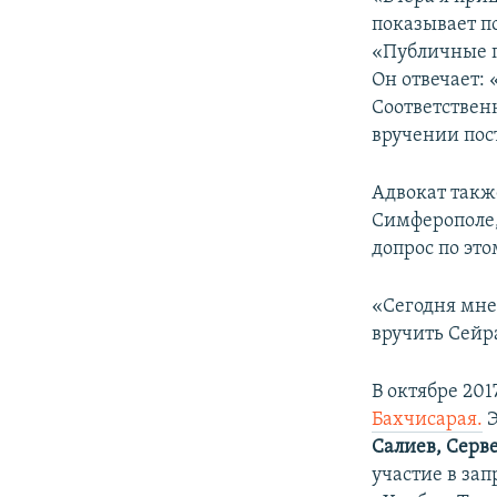
показывает по
«Публичные п
Он отвечает: 
Соответствен
вручении пост
Адвокат также
Симферополе,
допрос по это
«Сегодня мне 
вручить Сейра
В октябре 20
Бахчисарая.
Э
Салиев, Серв
участие в за