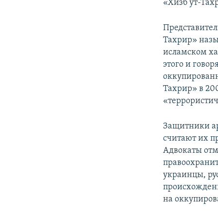
«Хизб ут-Тах
Представител
Тахрир» назы
исламском ха
этого и говор
оккупированн
Тахрир» в 20
«террористи
Защитники ар
считают их п
Адвокаты отм
правоохранит
украинцы, ру
происхождени
на оккупиров