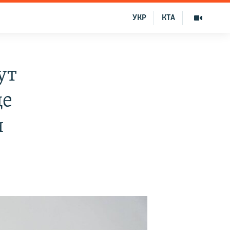
УКР
КТА
ут
ще
и