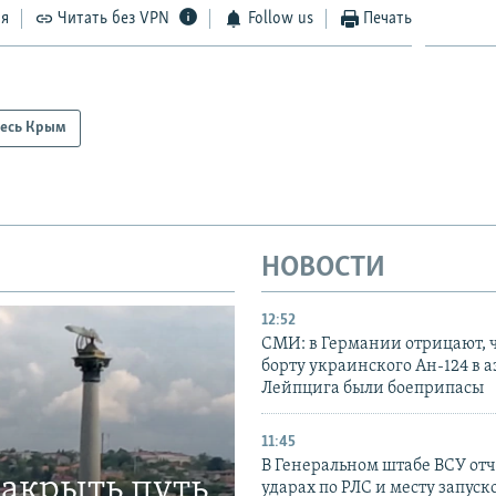
ся
Читать без VPN
Follow us
Печать
есь Крым
НОВОСТИ
12:52
СМИ: в Германии отрицают, ч
борту украинского Ан-124 в 
Лейпцига были боеприпасы
11:45
В Генеральном штабе ВСУ отч
закрыть путь
ударах по РЛС и месту запуск