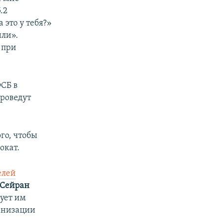
.2
это у тебя?»
или».
 при
ФСБ в
проведут
го, чтобы
окат.
елей
Сейран
ует им
анизации