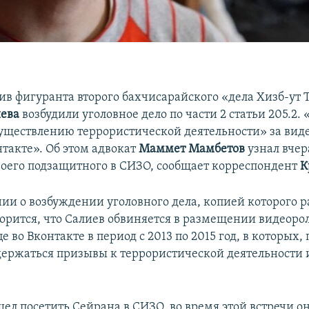
ив фигуранта второго бахчисарайского «дела Хизб-ут 
ева
возбудили уголовное дело по части 2 статьи 205.2
уществлению террористической деятельности» за вид
нтакте». Об этом адвокат
Маммет Мамбетов
узнал вчер
оего подзащитного в СИЗО, сообщает корреспондент
К
нии о возбуждении уголовного дела, копией которого р
ворится, что Салиев обвиняется в размещении видеоро
е во Вконтакте в период с 2013 по 2015 год, в которых,
одержаться призывы к террористической деятельности 
шел посетить Сейрана в СИЗО, во время этой встречи о