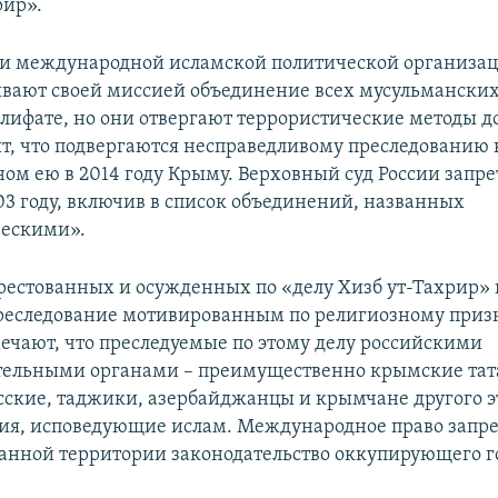
рир».
и международной исламской политической организац
вают своей миссией объединение всех мусульманских
лифате, но они отвергают террористические методы 
ят, что подвергаются несправедливому преследованию в
ом ею в 2014 году Крыму. Верховный суд России запре
03 году, включив в список объединений, названных
ческими».
естованных и осужденных по «делу Хизб ут-Тахрир»
реследование мотивированным по религиозному приз
ечают, что преследуемые по этому делу российскими
ельными органами – преимущественно крымские тата
сские, таджики, азербайджанцы и крымчане другого 
я, исповедующие ислам. Международное право запре
анной территории законодательство оккупирующего го