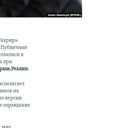
Тахрир»
. «Публичные
еозаписи в
а при
рым.Реалии.
асполагает
ликов на
 по версии
и оправдание
н мне