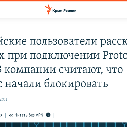
йские пользователи расс
ях при подключении Prot
В компании считают, что
с начали блокировать
2:01
ся
Читать без VPN