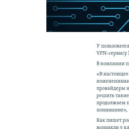
У пользовате
VPN-сервису
В компании п
«В настоящее
изменениями 
провайдеры и
решить такие
продолжаем п
понимание», 
Как пишет ро
возникли у к