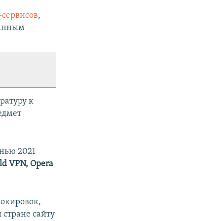
-сервисов
,
ванным
ратуру к
едмет
енью 2021
ld VPN, Opera
локировок,
 стране сайту