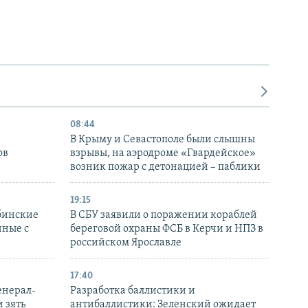
08:44
В Крыму и Севастополе были слышны
ов
взрывы, на аэродроме «Гвардейское»
возник пожар с детонацией – паблики
19:15
бинские
В СБУ заявили о поражении кораблей
нные с
береговой охраны ФСБ в Керчи и НПЗ в
российском Ярославле
17:40
енерал-
Разработка баллистики и
 зять
антибаллистики: Зеленский ожидает