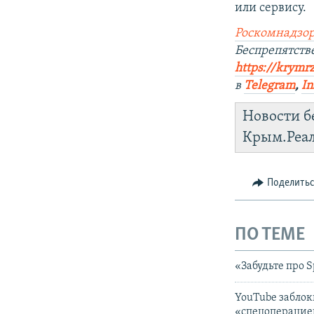
или сервису.
Роскомнадзор
Беспрепятст
https://krymr
в
Telegram
,
In
Новости б
Крым.Реа
Поделить
ПО ТЕМЕ
«Забудьте про 
YouTube заблок
«спецоперацие