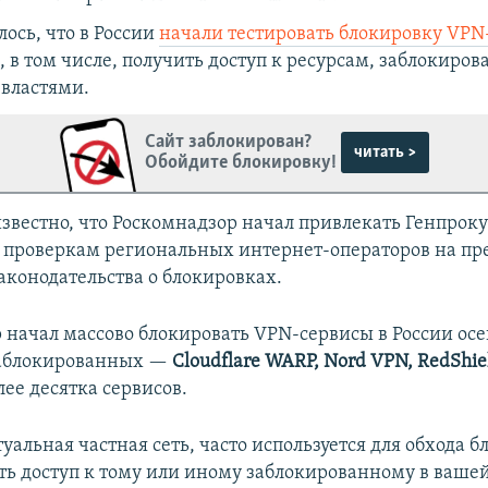
ось, что в России
начали тестировать блокировку VPN
 в том числе, получить доступ к ресурсам, заблокиро
властями.
Сайт заблокирован?
читать >
Обойдите блокировку!
известно, что Роскомнадзор начал привлекать Генпроку
проверкам региональных интернет-операторов на пр
аконодательства о блокировках.
 начал массово блокировать VPN-сервисы в России ос
заблокированных —
Cloudflare WARP, Nord VPN, RedShie
ее десятка сервисов.
уальная частная сеть, часто используется для обхода б
ть доступ к тому или иному заблокированному в вашей