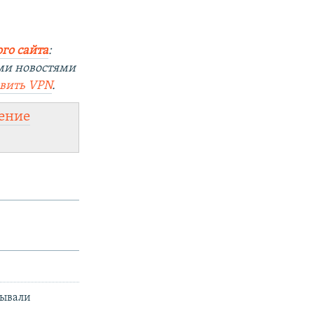
го сайта
:
ми новостями
овить
VPN
.
ение
зывали