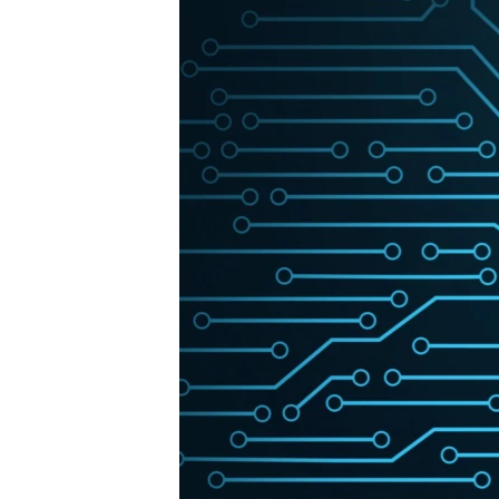
ПОБЕДИТЕЛЕЙ НЕ СУДЯТ?
КРЫМ.НЕПОКОРЕННЫЙ
ELIFBE
УКРАИНСКАЯ ПРОБЛЕМА КРЫМА