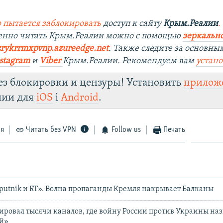
 пытается заблокировать
доступ к сайту
Крым.Реалии
.
венно читать Крым.Реалии можно с помощью
зеркально
zrykrrmxpvnp.azureedge.net
.
Также следите за основны
stagram
и
Viber
Крым.Реалии. Рекомендуем вам
устан
ез блокировки и цензуры! Установить
прилож
лии для
iOS
і
Android
.
ся
Читать без VPN
Follow us
Печать
Sputnik и RT». Волна пропаганды Кремля накрывает Балканы
ировал тысячи каналов, где войну России против Украины на
й»