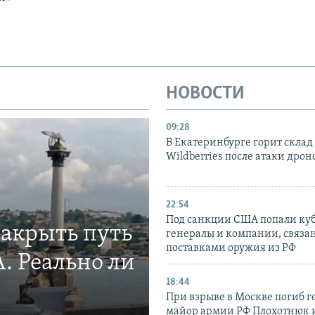
НОВОСТИ
09:28
В Екатеринбурге горит склад
Wildberries после атаки дрон
22:54
Под санкции США попали ку
закрыть путь
генералы и компании, связа
поставками оружия из РФ
. Реально ли
18:44
При взрыве в Москве погиб г
майор армии РФ Плохотнюк и