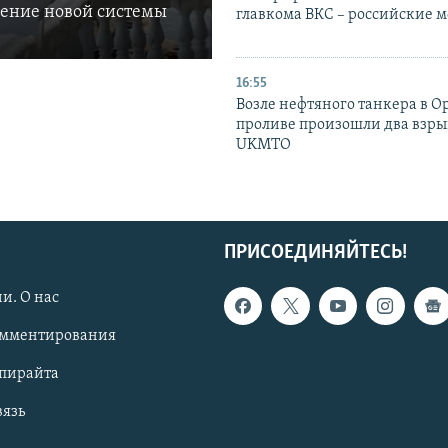
ление новой системы
главкома ВКС – российские 
16:55
Возле нефтяного танкера в 
проливе произошли два взры
UKMTO
ПРИСОЕДИНЯЙТЕСЬ!
и. О нас
омментирования
опирайта
вязь