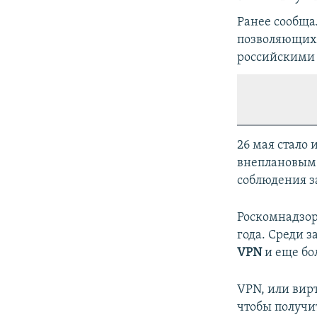
Ранее сообщал
позволяющих,
российскими 
26 мая стало 
внеплановым 
соблюдения з
Роскомнадзор
года. Среди 
VPN
и еще бол
VPN, или вирт
чтобы получи