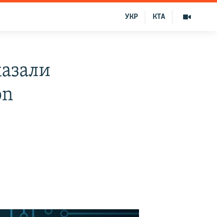
УКР
КТА
казали
on