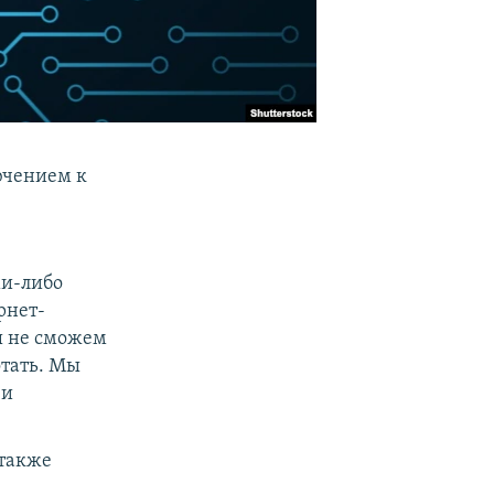
ючением к
ми-либо
рнет-
ы не сможем
отать. Мы
 и
 также