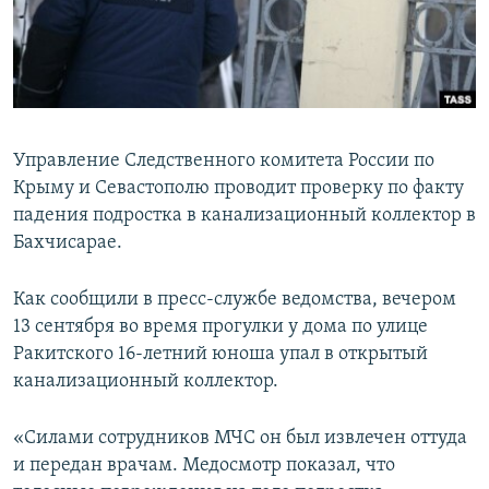
ПРИСОЕДИНЯЙТЕСЬ!
ПОБЕДИТЕЛЕЙ НЕ СУДЯТ?
КРЫМ.НЕПОКОРЕННЫЙ
ELIFBE
УКРАИНСКАЯ ПРОБЛЕМА КРЫМА
Управление Следственного комитета России по
Все сайты RFE/RL
Крыму и Севастополю проводит проверку по факту
падения подростка в канализационный коллектор в
Бахчисарае.
Как сообщили в пресс-службе ведомства, вечером
13 сентября во время прогулки у дома по улице
Ракитского 16-летний юноша упал в открытый
канализационный коллектор.
«Силами сотрудников МЧС он был извлечен оттуда
и передан врачам. Медосмотр показал, что