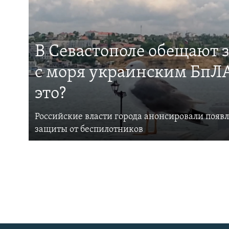
В Севастополе обещают 
с моря украинским БпЛА
это?
Российские власти города анонсировали появ
защиты от беспилотников