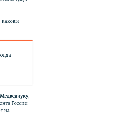
, каковы
огда
 Медведчуку
,
ента России
я на