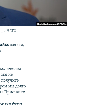
 при НАТО
тайко
заявил,
»
 количества
, мы не
 получить
ором мы долго
ал Пристайко.
оряки будут