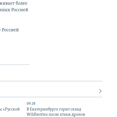
живает более
енных Россией
е Россией
09:28
ы «Русской
В Екатеринбурге горит склад
Wildberries после атаки дронов