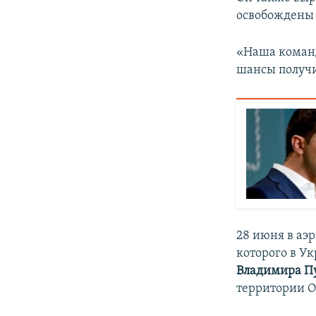
освобождены 
«Наша команд
шансы получи
28 июня в аэ
которого в У
Владимира П
территории 