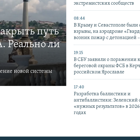
экстремистских сообществ
08:44
В Крыму и Севастополе были
закрыть путь
взрывы, на аэродроме «Гвар
возник пожар с детонацией 
. Реально ли
19:15
В СБУ заявили о поражении 
береговой охраны ФСБ в Керч
ление новой системы
российском Ярославле
17:40
Разработка баллистики и
антибаллистики: Зеленский
«нужных результатов» в 2026
годах