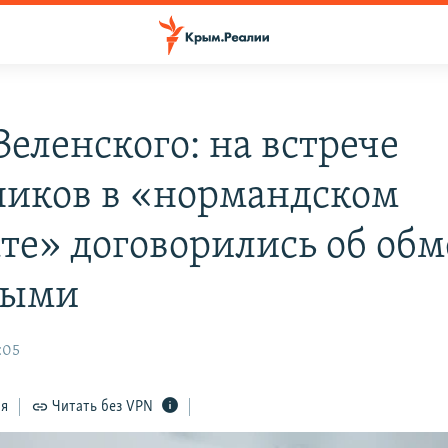
Зеленского: на встрече
ников в «нормандском
те» договорились об обм
ными
:05
ся
Читать без VPN