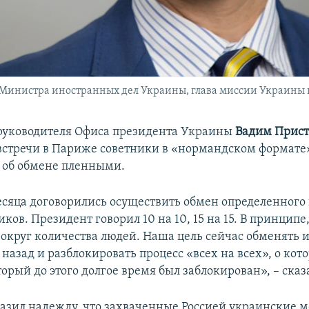
 Министра иностранных дел Украины, глава миссии Украины
руководителя Офиса президента Украины
Вадим Прис
 встречи в Париже советники в «нормандском формате
 об обмене пленными.
есяца договорились осуществить обмен определенного
ов. Президент говорил 10 на 10, 15 на 15. В принципе
округ количества людей. Наша цель сейчас обменять и
назад и разблокировать процесс «всех на всех», о кот
орый до этого долгое время был заблокирован», – сказ
азил надежду, что захваченные Россией украинские м