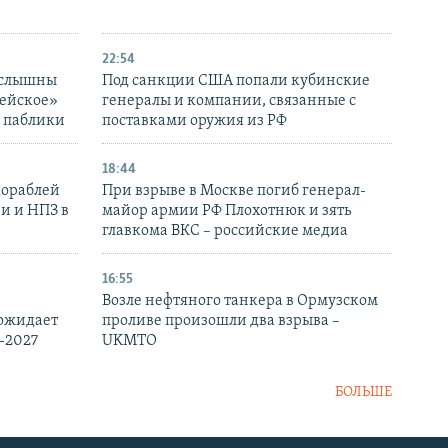
22:54
 слышны
Под санкции США попали кубинские
дейское»
генералы и компании, связанные с
– паблики
поставками оружия из РФ
18:44
кораблей
При взрыве в Москве погиб генерал-
и и НПЗ в
майор армии РФ Плохотнюк и зять
главкома ВКС – российские медиа
16:55
Возле нефтяного танкера в Ормузском
 ожидает
проливе произошли два взрыва –
-2027
UKMTO
БОЛЬШЕ