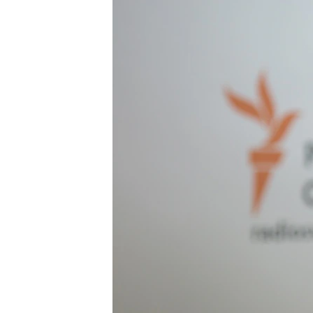
ПОБЕДИТЕЛЕЙ НЕ СУДЯТ?
КРЫМ.НЕПОКОРЕННЫЙ
ELIFBE
УКРАИНСКАЯ ПРОБЛЕМА КРЫМА