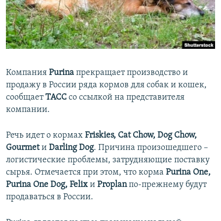
ПРИСОЕДИНЯЙТЕСЬ!
ПОБЕДИТЕЛЕЙ НЕ СУДЯТ?
КРЫМ.НЕПОКОРЕННЫЙ
ELIFBE
УКРАИНСКАЯ ПРОБЛЕМА КРЫМА
Компания
Purina
прекращает производство и
Все сайты RFE/RL
продажу в России ряда кормов для собак и кошек,
сообщает
ТАСС
со ссылкой на представителя
компании.
Речь идет о кормах
Friskies, Cat Chow, Dog Chow,
Gourmet
и
Darling Dog
. Причина произошедшего –
логистические проблемы, затрудняющие поставку
сырья. Отмечается при этом, что корма
Purina One,
Purina One Dog, Felix
и
Proplan
по-прежнему будут
продаваться в России.