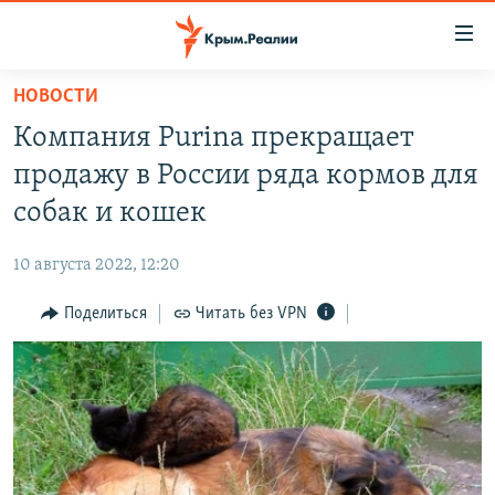
Доступность
ссылки
Вернуться
НОВОСТИ
к
НОВОСТИ
Компания Purina прекращает
основному
СПЕЦПРОЕКТЫ
содержанию
продажу в России ряда кормов для
ВОДА
Вернутся
ГРУЗ 200
собак и кошек
к
ИСТОРИЯ
КАРТА ВОЕННЫХ ОБЪЕКТОВ КРЫМА
главной
10 августа 2022, 12:20
ЕЩЕ
11 ЛЕТ ОККУПАЦИИ КРЫМА. 11 ИСТОРИЙ СОПРОТИВЛЕНИЯ
навигации
Вернутся
Поделиться
Читать без VPN
РАДІО СВОБОДА
ИНТЕРАКТИВ
к
КАК ОБОЙТИ БЛОКИРОВКУ
ИНФОГРАФИКА
поиску
ТЕЛЕПРОЕКТ КРЫМ.РЕАЛИИ
Українською
СОВЕТЫ ПРАВОЗАЩИТНИКОВ
Qırımtatar
ПРОПАВШИЕ БЕЗ ВЕСТИ