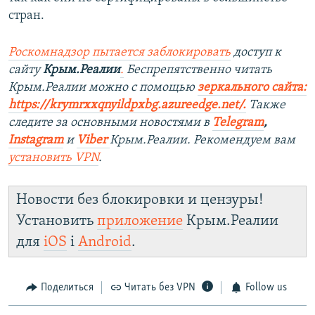
стран.
Роскомнадзор пытается заблокировать
доступ к
сайту
Крым.Реалии
.
Беспрепятственно читать
Крым.Реалии можно с помощью
зеркального сайта:
https://krymrxxqnyildpxbg.azureedge.net/
.
Также
следите за основными новостями в
Telegram
,
Instagram
и
Viber
Крым.Реалии. Рекомендуем вам
установить VPN
.
Новости без блокировки и цензуры!
Установить
приложение
Крым.Реалии
для
iOS
і
Android
.
Поделиться
Читать без VPN
Follow us