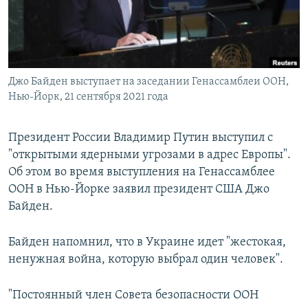
ПРИСОЕДИНЯЙТЕСЬ!
ПОБЕДИТЕЛЕЙ НЕ СУДЯТ?
КРЫМ.НЕПОКОРЕННЫЙ
ELIFBE
Джо Байден выступает на заседании Генассамблеи ООН,
УКРАИНСКАЯ ПРОБЛЕМА КРЫМА
Нью-Йорк, 21 сентября 2021 года
Все сайты RFE/RL
Президент России Владимир Путин выступил с
"открытыми ядерными угрозами в адрес Европы".
Об этом во время выступления на Генассамблее
ООН в Нью-Йорке заявил президент США Джо
Байден.
Байден напомнил, что в Украине идет "жестокая,
ненужная война, которую выбрал один человек".
"Постоянный член Совета безопасности ООН