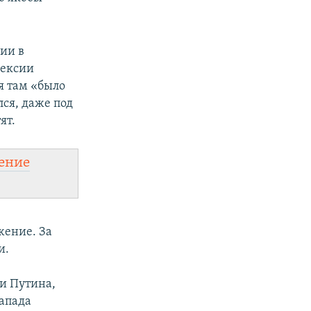
нии в
нексии
я там «было
ся, даже под
ят.
ение
жение. За
и.
и Путина,
Запада