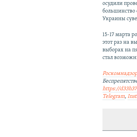
осудили пров
большинство 
Украины суве
15-17 марта 
этот раз на в
выборах на п
стал возможн
Роскомнадзор
Беспрепятст
https://d33h37
Telegram
,
Ins