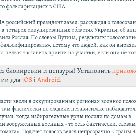
то фальсификациях в США.
ША российский президент завел, рассуждая о голосова
 в четырех оккупированных областях Украины, об ан
вила Россия. По словам Путина, результаты голосовани
фальсифицировать», потому что людей, как он выразил
а нельзя заставить прийти на участки, если они не хот
ез блокировки и цензуры! Установить
прилож
лии для
iOS
і
Android
.
ласти ввели в оккупированных регионах военное поло
 там фактически не следили независимые наблюдател
лучаи, когда избирательные урны носили по домам в
и вооруженных военных - то есть фактически, словам
томата». Подсчет голосов велся непрозрачно. Страны 