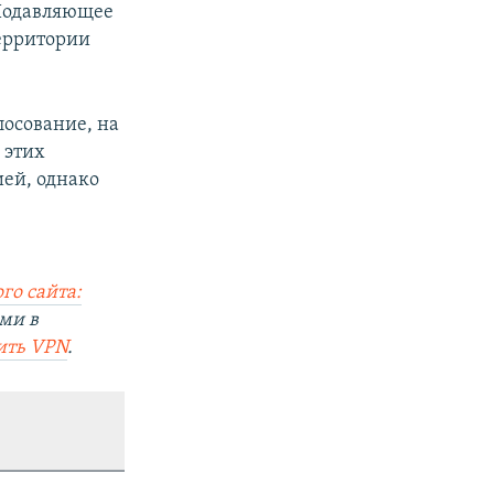
 Подавляющее
ерритории
лосование, на
 этих
ей, однако
го сайта:
ми в
ить VPN
.