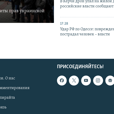
В Керчи дрон упал на жилой 
российские власти сообщают
щиты прав украинской
17:28
Удар РФ по Одессе: поврежде
пострадал человек – власти
ПРИСОЕДИНЯЙТЕСЬ!
и. О нас
омментирования
опирайта
вязь