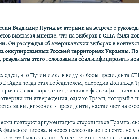
ссии Владимир Путин во вторник на встрече с руково
тов высказал мнение, что на выборах в США были д
и. Он рассуждал об американских выборах в контекс
на оккупированных Россией территориях Украины. П
, результаты этого голосования сфальсифицировать не
следует, что Путин имел в виду выборы президента США
 Байден тогда стал победителем, опередив Дональда Т
 признал свое поражение, заявив о фальсификациях в
 отвергли эти утверждения, однако Трамп, который в
рется за выдвижение в президенты, настаивает на сво
ески повторил аргументацию сторонников Трампа, ска
 фальcифицировали через голосование по почте, не у
у кого это было сделано. Ранее Путин прямо не говорил