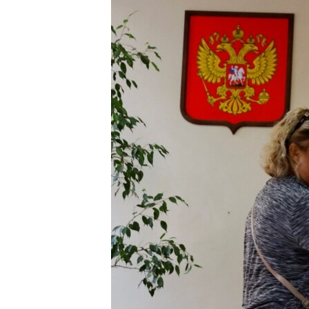
ПОБЕДИТЕЛЕЙ НЕ СУДЯТ?
КРЫМ.НЕПОКОРЕННЫЙ
ELIFBE
УКРАИНСКАЯ ПРОБЛЕМА КРЫМА