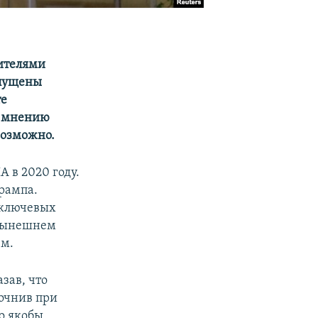
дителями
опущены
те
о мнению
возможно.
 в 2020 году.
рампа.
 ключевых
 нынешнем
ем.
зав, что
точнив при
 о якобы