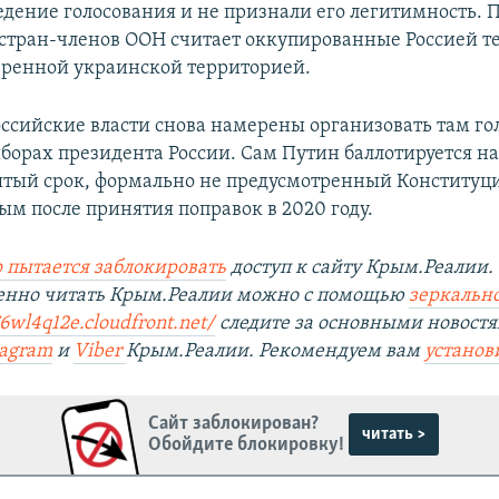
едение голосования и не признали его легитимность.
стран-членов ООН считает оккупированные Россией т
ренной украинской территорией.
российские власти снова намерены организовать там го
ыборах президента России. Сам Путин баллотируется на
ятый срок, формально не предусмотренный Конституци
ым после принятия поправок в 2020 году.
 пытается заблокировать
доступ к сайту Крым.Реалии.
венно читать Крым.Реалии можно с помощью
зеркально
6wl4q12e.cloudfront.net/
следите за основными новостя
tagram
и
Viber
Крым.Реалии. Рекомендуем вам
установ
Сайт заблокирован?
читать >
Обойдите блокировку!