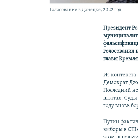
Голосование в Донецке, 2022 год
Президент Ро
муниципалите
фальсификаци
голосования 
главы Кремля
Из контекста 
Демократ Джо
Последний не
штатах. Суды
году вновь бо
Путин фактич
выборы в США
этом, в польз