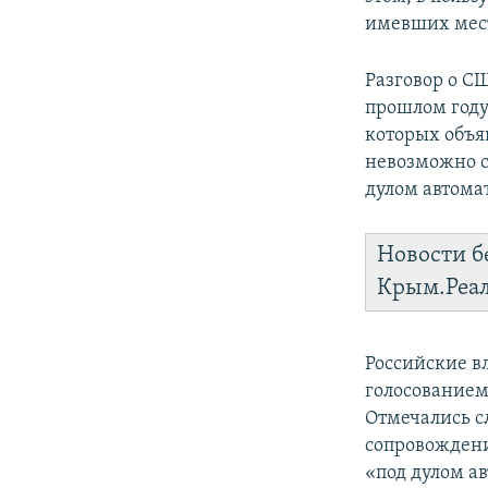
имевших мес
Разговор о С
прошлом году
которых объя
невозможно с
дулом автомат
Новости б
Крым.Реа
Российские в
голосованием
Отмечались с
сопровождени
«под дулом ав