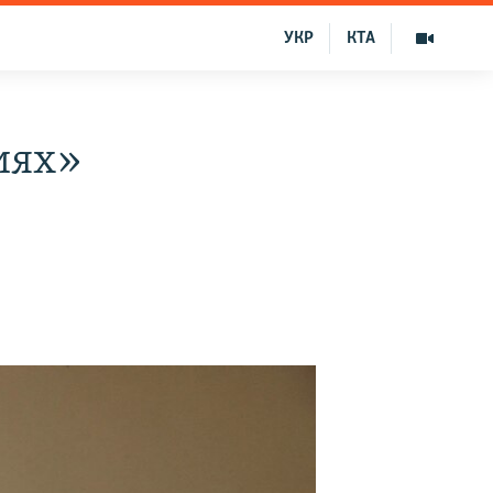
УКР
КТА
иях»