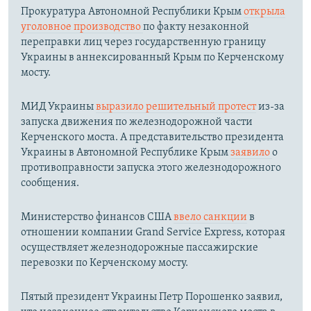
Прокуратура Автономной Республики Крым
открыла
уголовное производство
по факту незаконной
переправки лиц через государственную границу
Украины в аннексированный Крым по Керченскому
мосту.​
МИД Украины
выразило решительный протест
из-за
запуска движения по железнодорожной части
Керченского моста. А представительство президента
Украины в Автономной Республике Крым
заявило
о
противоправности запуска этого железнодорожного
сообщения.
Министерство финансов США
ввело санкции
в
отношении компании Grand Service Express, которая
осуществляет железнодорожные пассажирские
перевозки по Керченскому мосту.
Пятый президент Украины Петр Порошенко заявил,