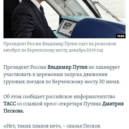
ПРИСОЕДИНЯЙТЕСЬ!
ПОБЕДИТЕЛЕЙ НЕ СУДЯТ?
КРЫМ.НЕПОКОРЕННЫЙ
ELIFBE
УКРАИНСКАЯ ПРОБЛЕМА КРЫМА
Все сайты RFE/RL
Президент России Владимир Путин едет на рельсовом
автобусе по Керченскому мосту, декабрь 2019 год
Президент России
Владимир Путин
не планирует
участвовать в церемонии запуска движения
грузовых поездов по Керченскому мосту 30 июня.
Об этом сообщает российское информагентство
ТАСС
со ссылкой пресс-секретаря Путина
Дмитрия
Пескова.
«Нет, таких планов нет», – сказал Песков.