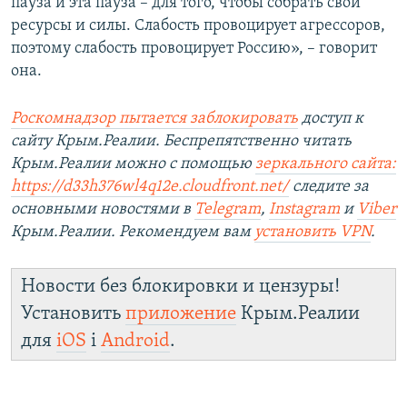
пауза и эта пауза – для того, чтобы собрать свои
ресурсы и силы. Слабость провоцирует агрессоров,
поэтому слабость провоцирует Россию», – говорит
она.
Роскомнадзор пытается заблокировать
доступ к
сайту Крым.Реалии. Беспрепятственно читать
Крым.Реалии можно с помощью
зеркального сайта:
https://d33h376wl4q12e.cloudfront.net/
следите за
основными новостями в
Telegram
,
Instagram
и
Viber
Крым.Реалии. Рекомендуем вам
установить VPN
.
Новости без блокировки и цензуры!
Установить
приложение
Крым.Реалии
для
iOS
і
Android
.