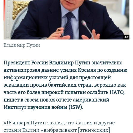
ПРИСОЕДИНЯЙТЕСЬ!
ПОБЕДИТЕЛЕЙ НЕ СУДЯТ?
КРЫМ.НЕПОКОРЕННЫЙ
ELIFBE
УКРАИНСКАЯ ПРОБЛЕМА КРЫМА
Все сайты RFE/RL
Владимир Путин
Президент России Владимир Путин значительно
активизировал давние усилия Кремля по созданию
информационных условий для предстоящей
эскалации против балтийских стран, вероятно как
часть его более широкой попытки ослабить НАТО,
пишет в своем новом отчете американский
Институт изучения войны (ISW).
«16 января Путин заявил, что Латвия и другие
страны Балтии «выбрасывают [этнических]