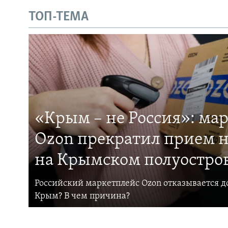
ТОП-ТЕМА
«Крым – не Россия»: ма
Ozon прекратил прием н
на Крымском полуостро
Российский маркетплейс Ozon отказывается до
Крым? В чем причина?