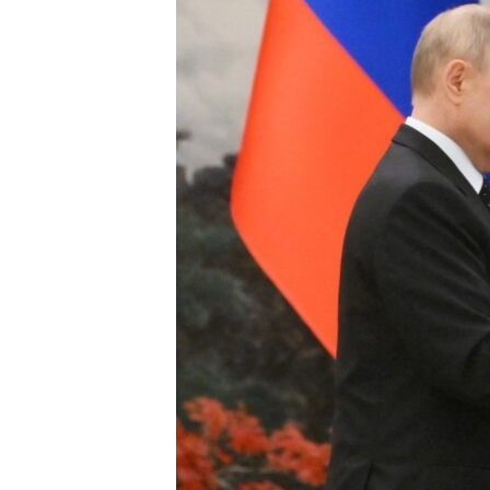
ПОБЕДИТЕЛЕЙ НЕ СУДЯТ?
КРЫМ.НЕПОКОРЕННЫЙ
ELIFBE
УКРАИНСКАЯ ПРОБЛЕМА КРЫМА