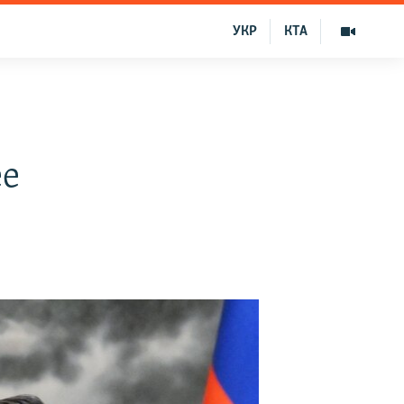
УКР
КТА
ее