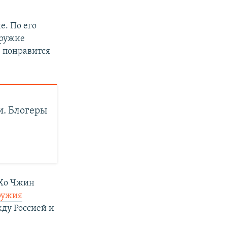
. По его
оружие
е понравится
. Блогеры
 Хо Чжин
ружия
ду Россией и