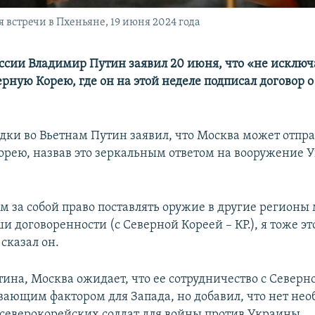
встречи в Пхеньяне, 19 июня 2024 года
ссии Владимир Путин заявил 20 июня, что «не исключ
ерную Корею, где он на этой неделе подписал договор 
здки во Вьетнам Путин заявил, что Москва может отпр
орею, назвав это зеркальным ответом на вооружение 
м за собой право поставлять оружие в другие регионы
 договоренности (с Северной Кореей – КР.), я тоже эт
сказал он.
тина, Москва ожидает, что ее сотрудничество с Северн
вающим фактором для Запада, но добавил, что нет не
 северокорейских солдат для войны против Украины.