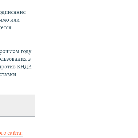
подписание
рямо или
яется
прошлом году
ользования в
против КНДР,
оставки
го сайта: