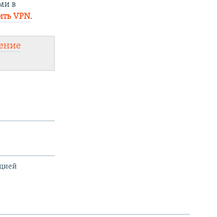
ми в
ить VPN
.
ение
ацией