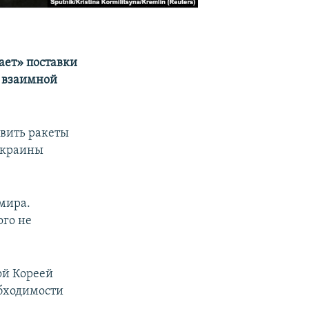
ает» поставки
о взаимной
авить ракеты
Украины
 мира.
ого не
ой Кореей
обходимости