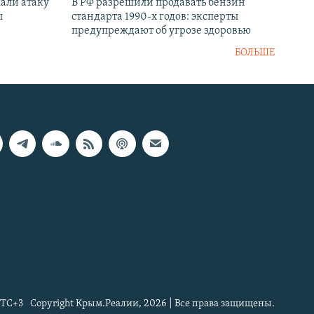
али атаку
В РФ разрешили продавать бензин
ы
стандарта 1990-х годов: эксперты
предупреждают об угрозе здоровью
БОЛЬШЕ
TC+3
Copyright Крым.Реалии, 2026 | Все права защищены.