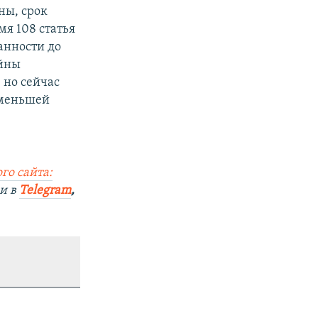
ны, срок
мя 108 статья
анности до
ойны
 но сейчас
 меньшей
го сайта:
и в
Telegram
,