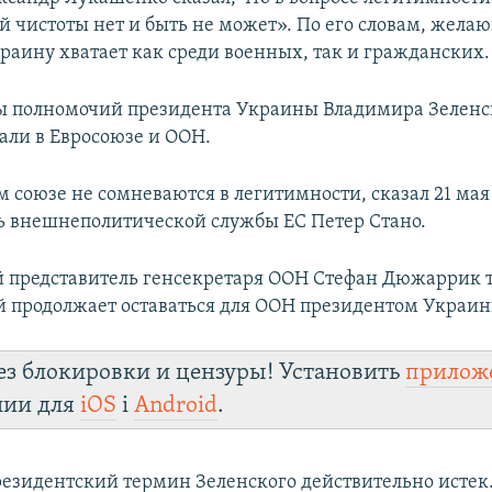
 чистоты нет и быть не может». По его словам, жела
краину хватает как среди военных, так и гражданских.
ы полномочий президента Украины Владимира Зеленс
ли в Евросоюзе и ООН.
м союзе не сомневаются в легитимности, сказал 21 мая
ь внешнеполитической службы ЕС Петер Стано.
представитель генсекретаря ООН Стефан Дюжаррик т
й продолжает оставаться для ООН президентом Украин
ез блокировки и цензуры! Установить
прилож
лии для
iOS
і
Android
.
езидентский термин Зеленского действительно истек.