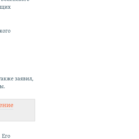
ющих
кого
акже заявил,
ы.
ение
 Его