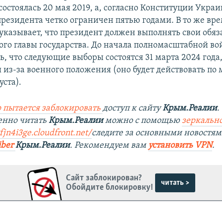
остоялась 20 мая 2019, а, согласно Конституции Украи
резидента четко ограничен пятью годами. В то же вре
указывает, что президент должен выполнять свои обяз
ого главы государства. До начала полномасштабной в
, что следующие выборы состоятся 31 марта 2024 года,
 из-за военного положения (оно будет действовать по
уста).
 пытается заблокировать
доступ к сайту
Крым.Реалии
.
енно читать
Крым.Реалии
можно с помощью
зеркально
fjn4i3ge.cloudfront.net/
следите за основными новостям
iber
Крым.Реалии
. Рекомендуем вам
установить VPN
.
Сайт заблокирован?
читать >
Обойдите блокировку!