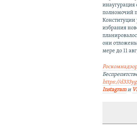
инаугурация с
полномочий п
Конституции 
избрания нов
планировалось
они отложены
мере до 11 авг
Роскомнадзор
Беспрепятств
https://d333yg
Instagram
и
V