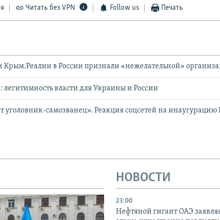
ся
Читать без VPN
Follow us
Печать
и Крым.Реалии в России признали «нежелательной» организ
: легитимность власти для Украины и России
т уголовник-самозванец». Реакция соцсетей на инаугурацию
НОВОСТИ
23:00
Нефтяной гигант ОАЭ заявляе