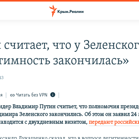
считает, что у Зеленско
тимность закончилась»
43
ся
Читать без VPN
идер Владимир Путин считает, что полномочия презид
имира Зеленского закончились. Об этом он заявил 24 
находится с двухдневным визитом,
передают российс
ксандр Лукашенко сказал, что в вопросе легитимности