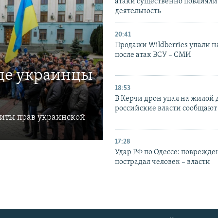
атаки существенно повлияли 
деятельность
20:41
Продажи Wildberries упали н
после атак ВСУ – СМИ
где украинцы
18:53
В Керчи дрон упал на жилой 
российские власти сообщают
щиты прав украинской
17:28
Удар РФ по Одессе: поврежде
пострадал человек – власти