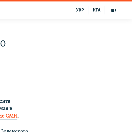
УКР
КТА
го
ента
мая в
кие СМИ
.
 Зеленского