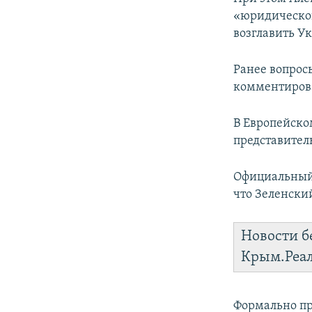
ПОБЕДИТЕЛЕЙ НЕ СУДЯТ?
«юридической
КРЫМ.НЕПОКОРЕННЫЙ
возглавить У
ELIFBE
Ранее вопрос
УКРАИНСКАЯ ПРОБЛЕМА КРЫМА
комментирова
В Европейско
представител
Официальный 
что Зеленски
Новости б
Крым.Реа
Формально пр