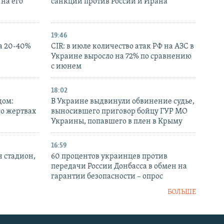
на его
санкций против России и Ирана
19:46
а 20-40%
CIR: в июле количество атак РФ на АЗС в
Украине выросло на 72% по сравнению
с июнем
18:02
дом:
В Украине выдвинули обвинение судье,
 о жертвах
выносившего приговор бойцу ГУР МО
Украины, попавшего в плен в Крыму
16:59
н стадион,
60 процентов украинцев против
передачи России Донбасса в обмен на
гарантии безопасности – опрос
БОЛЬШЕ