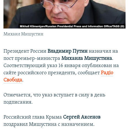
ПРИСОЕДИНЯЙТЕСЬ!
ПОБЕДИТЕЛЕЙ НЕ СУДЯТ?
КРЫМ.НЕПОКОРЕННЫЙ
ELIFBE
Михаил Мишустин
УКРАИНСКАЯ ПРОБЛЕМА КРЫМА
Все сайты RFE/RL
Президент России
Владимир Путин
назначил на
пост премьер-министра
Михаила Мишустина
.
Соответствующий указ 16 января опубликован на
сайте российского президента, сообщает
Радіо
Свобода
.
Отмечается, что указ вступает в силу в день
подписания.
Российский глава Крыма
Сергей Аксенов
поздравил Мишустина с назначением.