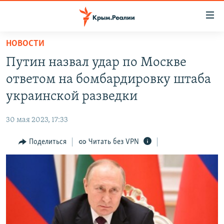
Доступность
ссылки
Вернуться
НОВОСТИ
к
НОВОСТИ
Путин назвал удар по Москве
основному
СПЕЦПРОЕКТЫ
содержанию
ответом на бомбардировку штаба
ВОДА
Вернутся
ГРУЗ 200
украинской разведки
к
ИСТОРИЯ
КАРТА ВОЕННЫХ ОБЪЕКТОВ КРЫМА
главной
30 мая 2023, 17:33
ЕЩЕ
11 ЛЕТ ОККУПАЦИИ КРЫМА. 11 ИСТОРИЙ СОПРОТИВЛЕНИЯ
навигации
Вернутся
Поделиться
Читать без VPN
РАДІО СВОБОДА
ИНТЕРАКТИВ
к
КАК ОБОЙТИ БЛОКИРОВКУ
ИНФОГРАФИКА
поиску
ТЕЛЕПРОЕКТ КРЫМ.РЕАЛИИ
Українською
СОВЕТЫ ПРАВОЗАЩИТНИКОВ
Qırımtatar
ПРОПАВШИЕ БЕЗ ВЕСТИ