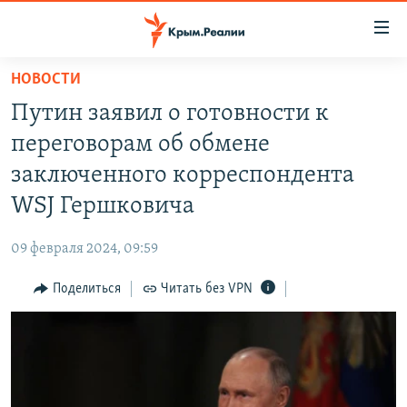
Доступность
ссылки
Вернуться
НОВОСТИ
к
НОВОСТИ
Путин заявил о готовности к
основному
СПЕЦПРОЕКТЫ
содержанию
переговорам об обмене
ВОДА
Вернутся
ГРУЗ 200
заключенного корреспондента
к
ИСТОРИЯ
КАРТА ВОЕННЫХ ОБЪЕКТОВ КРЫМА
WSJ Гершковича
главной
ЕЩЕ
11 ЛЕТ ОККУПАЦИИ КРЫМА. 11 ИСТОРИЙ СОПРОТИВЛЕНИЯ
навигации
09 февраля 2024, 09:59
Вернутся
РАДІО СВОБОДА
ИНТЕРАКТИВ
к
Поделиться
Читать без VPN
КАК ОБОЙТИ БЛОКИРОВКУ
ИНФОГРАФИКА
поиску
ТЕЛЕПРОЕКТ КРЫМ.РЕАЛИИ
Українською
СОВЕТЫ ПРАВОЗАЩИТНИКОВ
Qırımtatar
ПРОПАВШИЕ БЕЗ ВЕСТИ