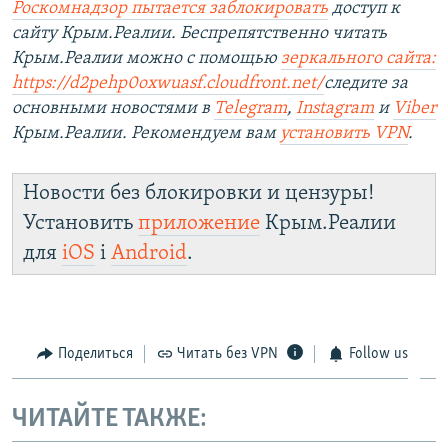
Роскомнадзор пытается заблокировать
доступ к
сайту Крым.Реалии. Беспрепятственно читать
Крым.Реалии можно с помощью
зеркального сайта:
https://d2pehp0oxwuasf.cloudfront.net/
следите за
основными новостями в
Telegram
,
Instagram
и
Viber
Крым.Реалии. Рекомендуем вам
установить VPN
.
Новости без блокировки и цензуры!
Установить
приложение
Крым.Реалии
для
iOS
і
Android
.
Поделиться
Читать без VPN
Follow us
ЧИТАЙТЕ ТАКЖЕ: