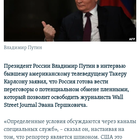
ПРИСОЕДИНЯЙТЕСЬ!
ПОБЕДИТЕЛЕЙ НЕ СУДЯТ?
КРЫМ.НЕПОКОРЕННЫЙ
ELIFBE
УКРАИНСКАЯ ПРОБЛЕМА КРЫМА
Все сайты RFE/RL
Владимир Путин
Президент России Владимир Путин в интервью
бывшему американскому телеведущему Такеру
Карлсону заявил, что Россия готова вести
переговоры о потенциальном обмене пленными,
который позволит освободить журналиста Wall
Street Journal Эвана Гершковича.
«Определенные условия обсуждаются через каналы
специальных служб», – сказал он, настаивая на
том, что репортер является шпионом. США это