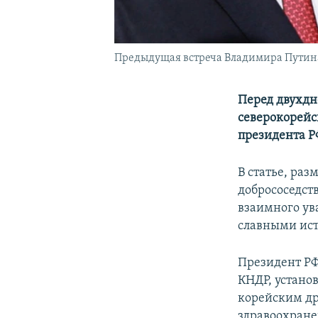
Предыдущая встреча Владимира Путина 
Перед двухдн
северокорейс
президента Р
В статье, ра
добрососедст
взаимного ув
славными ис
Президент РФ
КНДР, устано
корейским др
здравоохране