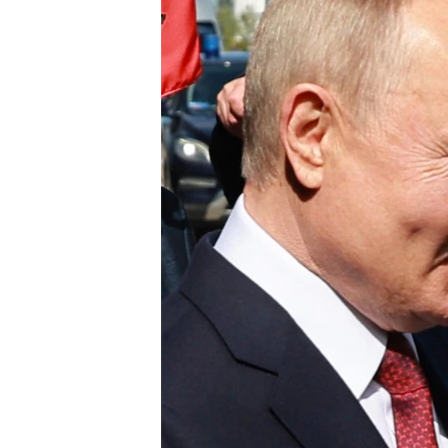
ПОБЕДИТЕЛЕЙ НЕ СУДЯТ?
КРЫМ.НЕПОКОРЕННЫЙ
ELIFBE
УКРАИНСКАЯ ПРОБЛЕМА КРЫМА