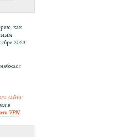
орею, как
етным
тябре 2023
снабжает
го сайта:
ми в
ить VPN
.