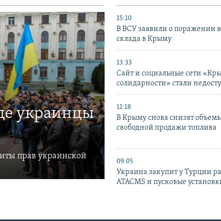
15:10
В ВСУ заявили о поражении 
склада в Крыму
13:33
Сайт и социальные сети «Кр
солидарности» стали недост
11:18
где украинцы
В Крыму снова снизят объем
свободной продажи топлива
щиты прав украинской
09:05
Украина закупит у Турции р
ATACMS и пусковые установ