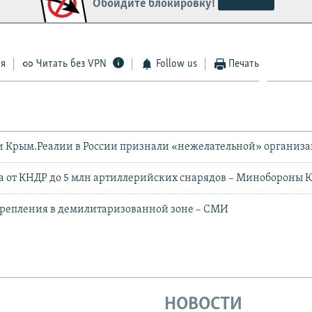
Обойдите блокировку!
ся
Читать без VPN
Follow us
Печать
и Крым.Реалии в России признали «нежелательной» организ
ла от КНДР до 5 млн артиллерийских снарядов – Минобороны
крепления в демилитаризованной зоне – СМИ
НОВОСТИ