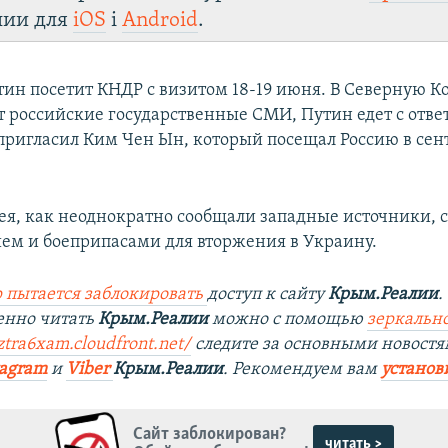
лии для
iOS
і
Android
.
ин посетит КНДР с визитом 18-19 июня. В Северную К
 российские государственные СМИ, Путин едет с отв
 пригласил Ким Чен Ын, который посещал Россию в сен
ея, как неоднократно сообщали западные источники, 
ем и боеприпасами для вторжения в Украину.
 пытается заблокировать
доступ к сайту
Крым.Реалии
.
енно читать
Крым.Реалии
можно с помощью
зеркально
ztra6xam.cloudfront.net/
следите за основными новостя
tagram
и
Viber
Крым.Реалии
. Рекомендуем вам
установ
Сайт заблокирован?
читать >