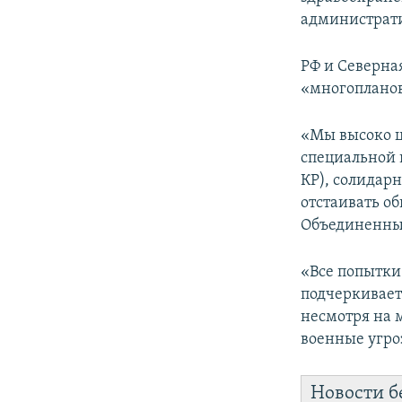
администрати
РФ и Северная
«многопланов
«Мы высоко 
специальной 
КР), солидар
отстаивать о
Объединенных
«Все попытки
подчеркивает
несмотря на 
военные угро
Новости б