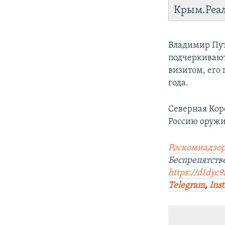
Крым.Реа
Владимир Пут
подчеркивают
визитом, его
года.
Северная Кор
Россию оружи
Роскомнадзор
Беспрепятств
https://d1dyc9
Telegram
,
Ins