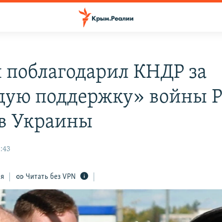
 поблагодарил КНДР за
дую поддержку» войны 
в Украины
:43
ся
Читать без VPN