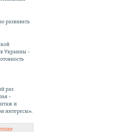
но развивать
ской
ив Украины –
отовность
ый раз
зья –
антаж и
ои интересы».
ение