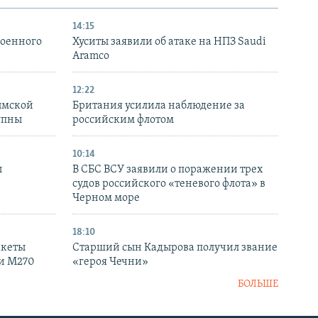
14:15
военного
Хуситы заявили об атаке на НПЗ Saudi
Aramco
12:22
ымской
Британия усилила наблюдение за
упны
российским флотом
10:14
ы
В СБС ВСУ заявили о поражении трех
судов российского «теневого флота» в
Черном море
18:10
акеты
Старший сын Кадырова получил звание
ки M270
«героя Чечни»
БОЛЬШЕ