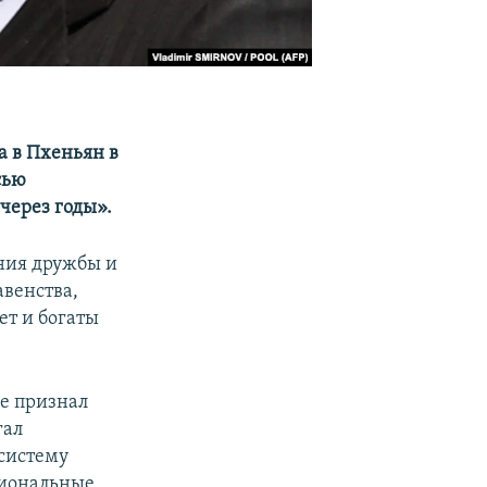
 в Пхеньян в
сью
через годы».
ения дружбы и
авенства,
ет и богаты
е признал
гал
систему
сиональные