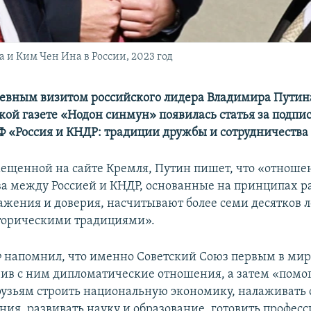
и Ким Чен Ина в России, 2023 год
евным визитом российского лидера Владимира Путина
кой газете «Нодон синмун» появилась статья за подпи
Ф «Россия и КНДР: традиции дружбы и сотрудничества 
змещенной на сайте Кремля, Путин пишет, что «отнош
ва между Россией и КНДР, основанные на принципах р
ажения и доверия, насчитывают более семи десятков л
торическими традициями».
 напомнил, что именно Советский Союз первым в мир
вив с ним дипломатические отношения, а затем «помо
узьям строить национальную экономику, налаживать 
ния, развивать науку и образование, готовить профес