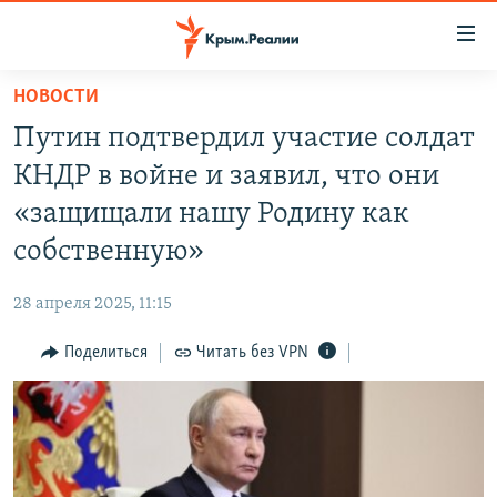
Доступность
ссылки
Вернуться
НОВОСТИ
к
НОВОСТИ
Путин подтвердил участие солдат
основному
СПЕЦПРОЕКТЫ
содержанию
КНДР в войне и заявил, что они
ВОДА
Вернутся
ГРУЗ 200
«защищали нашу Родину как
к
ИСТОРИЯ
КАРТА ВОЕННЫХ ОБЪЕКТОВ КРЫМА
собственную»
главной
ЕЩЕ
11 ЛЕТ ОККУПАЦИИ КРЫМА. 11 ИСТОРИЙ СОПРОТИВЛЕНИЯ
навигации
28 апреля 2025, 11:15
Вернутся
РАДІО СВОБОДА
ИНТЕРАКТИВ
к
Поделиться
Читать без VPN
КАК ОБОЙТИ БЛОКИРОВКУ
ИНФОГРАФИКА
поиску
ТЕЛЕПРОЕКТ КРЫМ.РЕАЛИИ
Українською
СОВЕТЫ ПРАВОЗАЩИТНИКОВ
Qırımtatar
ПРОПАВШИЕ БЕЗ ВЕСТИ