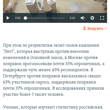
Auto
0:00
3:23
240p
Загрузить
360p
Auto
240p
360p
480p
480p
При этом по результатам экзит-полов кампании
"Нет!", которая выступала против внесения
720p
720p
1080p
изменений в Основной закон, в Москве против
1080p
поправок проголосовали почти 55% опрошенных, а
поддержали чуть менее 45% респондентов. В
Петербурге против поправок высказались свыше
63% участников опроса, поддержали поправки
почти 37% опрошенных. В исследованиях приняли
участие более 7 тысяч человек.
Ученые, которые изучают статистику российских