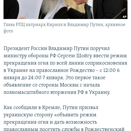
ПРИСОЕДИНЯЙТЕСЬ!
ПОБЕДИТЕЛЕЙ НЕ СУДЯТ?
КРЫМ.НЕПОКОРЕННЫЙ
Глава РПЦ патриарх Кирилл и Владимир Путин, архивное
ELIFBE
фото
УКРАИНСКАЯ ПРОБЛЕМА КРЫМА
Все сайты RFE/RL
Президент России Владимир Путин поручил
министру обороны РФ Сергею Шойгу ввести режим
прекращения огня по всей линии соприкосновения
в Украине на православное Рождество – с 12:00 6
января до 24:00 7 января. Это первое такое
объявление со стороны Москвы с начала
полномасштабного вторжения РФ в Украину.
Как сообщили в Кремле, Путин призвал
украинскую сторону «объявить режим
прекращения огня и дать возможность
православным посетить службы в Рождественский