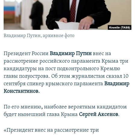
ПРИСОЕДИНЯЙТЕСЬ!
ПОБЕДИТЕЛЕЙ НЕ СУДЯТ?
КРЫМ.НЕПОКОРЕННЫЙ
ELIFBE
Владимир Путин, архивное фото
УКРАИНСКАЯ ПРОБЛЕМА КРЫМА
Все сайты RFE/RL
Президент России
Владимир Путин
внес на
рассмотрение российского парламента Крыма три
кандидатуры на пост подконтрольного Кремлю
главы полуострова. Об этом журналистам сказал 10
сентября спикер крымского парламента
Владимир
Константинов.
По его мнению
,
наиболее вероятным кандидатом
будет нынешний глава Крыма
Сергей Аксенов
.
«Президент внес на рассмотрение три