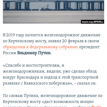
ПРИСОЕДИНЯЙТЕСЬ!
ПОБЕДИТЕЛЕЙ НЕ СУДЯТ?
КРЫМ.НЕПОКОРЕННЫЙ
ELIFBE
УКРАИНСКАЯ ПРОБЛЕМА КРЫМА
В 2019 году начнется железнодорожное движение
Все сайты RFE/RL
по Керченскому мосту, заявил 20 февраля в своем
обращении к Федеральному собранию
президент
России
Владимир Путин.
«Спасибо и мостостроителям, и
железнодорожникам, видели, уже сделан обход
вокруг Краснодара и подход к этой транспортной
развязке с Кавказского побережья», – сказал он.
По словам Путина, железнодорожное движение по
Керченскому мосту «даст возможность мощно