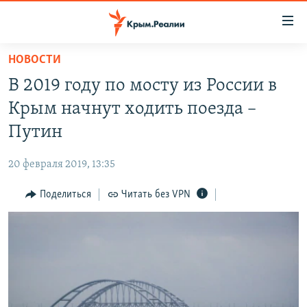
Доступность
ссылки
Вернуться
НОВОСТИ
к
НОВОСТИ
В 2019 году по мосту из России в
основному
СПЕЦПРОЕКТЫ
содержанию
Крым начнут ходить поезда –
ВОДА
Вернутся
ГРУЗ 200
Путин
к
ИСТОРИЯ
КАРТА ВОЕННЫХ ОБЪЕКТОВ КРЫМА
главной
20 февраля 2019, 13:35
ЕЩЕ
11 ЛЕТ ОККУПАЦИИ КРЫМА. 11 ИСТОРИЙ СОПРОТИВЛЕНИЯ
навигации
Вернутся
Поделиться
Читать без VPN
РАДІО СВОБОДА
ИНТЕРАКТИВ
к
КАК ОБОЙТИ БЛОКИРОВКУ
ИНФОГРАФИКА
поиску
ТЕЛЕПРОЕКТ КРЫМ.РЕАЛИИ
Українською
СОВЕТЫ ПРАВОЗАЩИТНИКОВ
Qırımtatar
ПРОПАВШИЕ БЕЗ ВЕСТИ