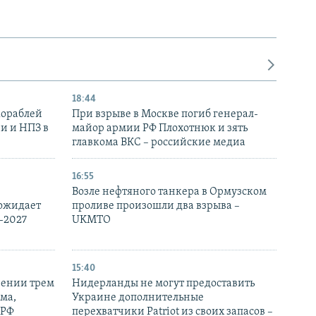
18:44
кораблей
При взрыве в Москве погиб генерал-
и и НПЗ в
майор армии РФ Плохотнюк и зять
главкома ВКС – российские медиа
16:55
Возле нефтяного танкера в Ормузском
 ожидает
проливе произошли два взрыва –
-2027
UKMTO
15:40
рении трем
Нидерланды не могут предоставить
ма,
Украине дополнительные
 РФ
перехватчики Patriot из своих запасов –