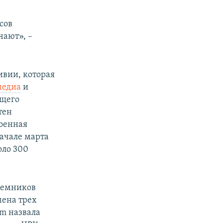
сов
ают», – ​
ивии, которая
медиа
и
ящего
тен
военная
начале марта
оло 300
наемников
мена трех
am назвала