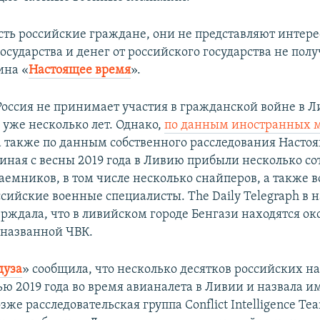
есть российские граждане, они не представляют интере
осударства и денег от российского государства не получ
ина «
Настоящее время
».
оссия не принимает участия в гражданской войне в Л
 уже несколько лет. Однако,
по данным иностранных 
а также по данным собственного расследования Насто
иная с весны 2019 года в Ливию прибыли несколько со
аемников, в том числе несколько снайперов, а также 
сийские военные специалисты. The Daily Telegraph в 
ерждала, что в ливийском городе Бенгази находятся ок
еназванной ЧВК.
дуза
» сообщила, что несколько десятков российских 
ью 2019 года во время авианалета в Ливии и назвала и
же расследовательская группа Conflict Intelligence Te