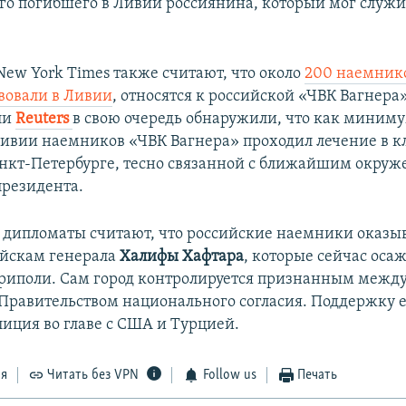
го погибшего в Ливии россиянина, который мог служи
ew York Times также считают, что около
200 наемнико
вовали в Ливии
, относятся к российской «ЧВК Вагнера»
ли
Reuters
в свою очередь обнаружили, что как миниму
ивии наемников «ЧВК Вагнера» проходил лечение в 
анкт-Петербурге, тесно связанной с ближайшим окру
президента.
дипломаты считают, что российские наемники оказы
ойскам генерала
Халифы Хафтара
, которые сейчас оса
риполи. Сам город контролируется признанным меж
Правительством национального согласия. Поддержку 
лиция во главе с США и Турцией.
ся
Читать без VPN
Follow us
Печать