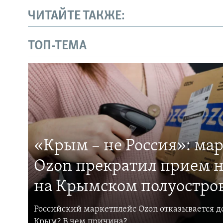
ЧИТАЙТЕ ТАКЖЕ:
ТОП-ТЕМА
«Крым – не Россия»: ма
Ozon прекратил прием н
на Крымском полуостро
Российский маркетплейс Ozon отказывается до
Крым? В чем причина?