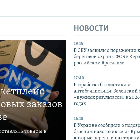
НОВОСТИ
19:15
В СБУ заявили о поражении 
береговой охраны ФСБ в Керч
российском Ярославле
17:40
Разработка баллистики и
ркетплейс
антибаллистики: Зеленский
«нужных результатов» в 2026
овых заказов
годах
ве
16:18
В Украине сообщили о подоз
ставлять товары в
бывшим налоговикам из Кры
которые перешли на сторону