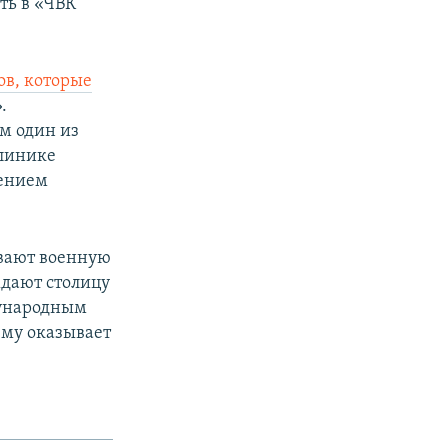
ть в «ЧВК
в, которые
.
м один из
клинике
жением
вают военную
ждают столицу
дународным
ему оказывает