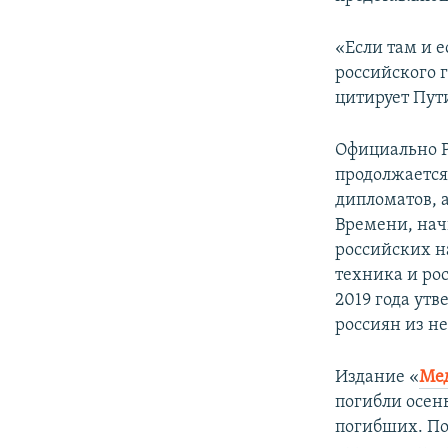
ПОБЕДИТЕЛЕЙ НЕ СУДЯТ?
КРЫМ.НЕПОКОРЕННЫЙ
«Если там и 
российского г
ELIFBE
цитирует Пут
УКРАИНСКАЯ ПРОБЛЕМА КРЫМА
Официально Р
продолжается
дипломатов, 
Времени, нач
российских н
техника и рос
2019 года утв
россиян из н
Издание «
Ме
погибли осен
погибших. Поз