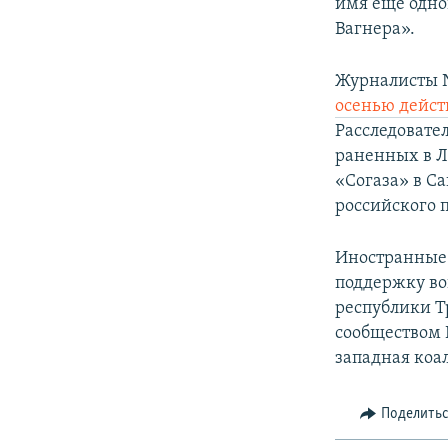
имя еще одно
Вагнера».
Журналисты N
осенью дейст
Расследовате
раненных в Л
«Согаза» в С
российского 
Иностранные 
поддержку в
республики Т
сообществом 
западная коа
Поделить