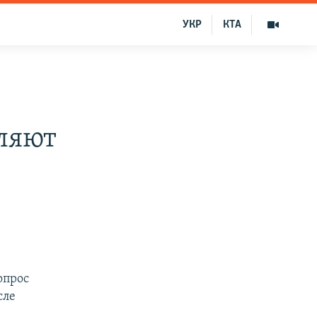
УКР
КТА
ляют
вопрос
сле