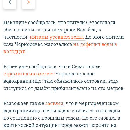
р
л
е
е
д
д
Накануне сообщалось, что жители Севастополя
ы
у
обеспокоены состоянием реки Бельбек, в
д
ю
частности,
низким уровнем воды.
До этого жители
у
щ
села Черноречье жаловались
на дефицит воды в
щ
и
колодцах
.
и
й
й
с
Ранее уже сообщалось, что в Севастополе
с
л
стремительно мелеет
Чернореченское
л
а
водохранилище: там обнажились островки, вода
а
й
отступила от дамбы приблизительно на сто метров.
й
д
д
Развожаев
также
заявлял
, что в Чернореченском
водохранилище почти вдвое снизился запас воды
по сравнению с прошлым годом. По его словам, в
критической ситуации город может перейти на