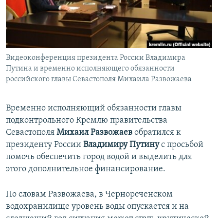
ПРИСОЕДИНЯЙТЕСЬ!
ПОБЕДИТЕЛЕЙ НЕ СУДЯТ?
КРЫМ.НЕПОКОРЕННЫЙ
ELIFBE
Видеоконференция президента России Владимира
УКРАИНСКАЯ ПРОБЛЕМА КРЫМА
Путина и временно исполняющего обязанности
Все сайты RFE/RL
российского главы Севастополя Михаила Развожаева
Временно исполняющий обязанности главы
подконтрольного Кремлю правительства
Севастополя
Михаил Развожаев
обратился к
президенту России
Владимиру Путину
с просьбой
помочь обеспечить город водой и выделить для
этого дополнительное финансирование.
По словам Развожаева, в Чернореченском
водохранилище уровень воды опускается и на