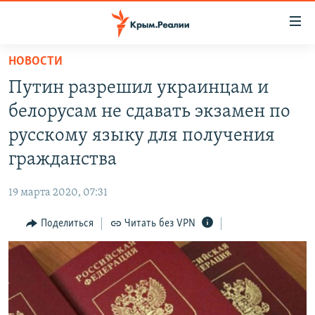
Доступность
ссылки
Вернуться
НОВОСТИ
к
НОВОСТИ
Путин разрешил украинцам и
основному
СПЕЦПРОЕКТЫ
содержанию
белорусам не сдавать экзамен по
ВОДА
Вернутся
ГРУЗ 200
русскому языку для получения
к
ИСТОРИЯ
КАРТА ВОЕННЫХ ОБЪЕКТОВ КРЫМА
гражданства
главной
ЕЩЕ
11 ЛЕТ ОККУПАЦИИ КРЫМА. 11 ИСТОРИЙ СОПРОТИВЛЕНИЯ
навигации
19 марта 2020, 07:31
Вернутся
РАДІО СВОБОДА
ИНТЕРАКТИВ
к
Поделиться
Читать без VPN
КАК ОБОЙТИ БЛОКИРОВКУ
ИНФОГРАФИКА
поиску
ТЕЛЕПРОЕКТ КРЫМ.РЕАЛИИ
Українською
СОВЕТЫ ПРАВОЗАЩИТНИКОВ
Qırımtatar
ПРОПАВШИЕ БЕЗ ВЕСТИ