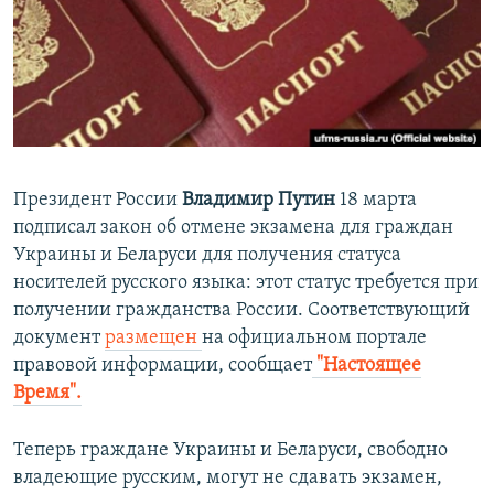
ПРИСОЕДИНЯЙТЕСЬ!
ПОБЕДИТЕЛЕЙ НЕ СУДЯТ?
КРЫМ.НЕПОКОРЕННЫЙ
ELIFBE
УКРАИНСКАЯ ПРОБЛЕМА КРЫМА
Все сайты RFE/RL
Президент России
Владимир Путин
18 марта
подписал закон об отмене экзамена для граждан
Украины и Беларуси для получения статуса
носителей русского языка: этот статус требуется при
получении гражданства России. Соответствующий
документ
размещен
на официальном портале
правовой информации, сообщает
"Настоящее
Время".
Теперь граждане Украины и Беларуси, свободно
владеющие русским, могут не сдавать экзамен,