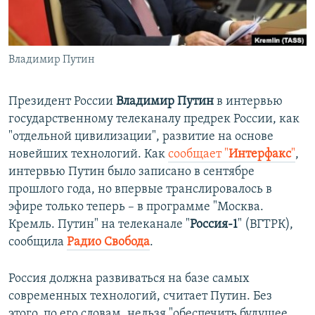
ПРИСОЕДИНЯЙТЕСЬ!
ПОБЕДИТЕЛЕЙ НЕ СУДЯТ?
КРЫМ.НЕПОКОРЕННЫЙ
Владимир Путин
ELIFBE
УКРАИНСКАЯ ПРОБЛЕМА КРЫМА
Президент России
Владимир Путин
в интервью
Все сайты RFE/RL
государственному телеканалу предрек России, как
"отдельной цивилизации", развитие на основе
новейших технологий. Как
сообщает "
Интерфакс
"
,
интервью Путин было записано в сентябре
прошлого года, но впервые транслировалось в
эфире только теперь – в программе "Москва.
Кремль. Путин" на телеканале "
Россия-1
" (ВГТРК),
сообщила
Радио Свобода
.​
Россия должна развиваться на базе самых
современных технологий, считает Путин. Без
этого, по его словам, нельзя "обеспечить будущее