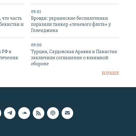
09:41
 что часть
Бровди: украинские беспилотники
збекистан и
поразили танкер «теневого флота» у
Геленджика
09:00
 РФ в
Турция, Саудовская Аравия и Пакистан
стечения
заключили соглашение о взаимной
обороне
БОЛЬШЕ