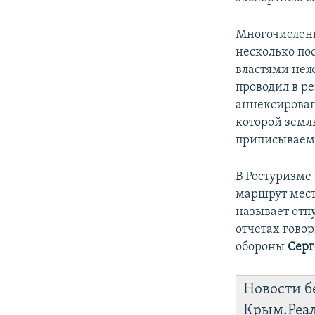
Многочислен
несколько по
властями неж
проводил в р
аннексирова
которой земл
приписываемо
В Ростуризме
маршрут мест
называет отп
отчетах гово
обороны
Серг
Новости б
Крым.Реа