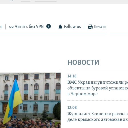
ся
Читать без VPN
Follow us
Печать
НОВОСТИ
14:18
ВМС Украины уничтожили р
объекты на буровой установ
в Черном море
12:08
Журналист Есипенко рассказ
деле крымского автомехани