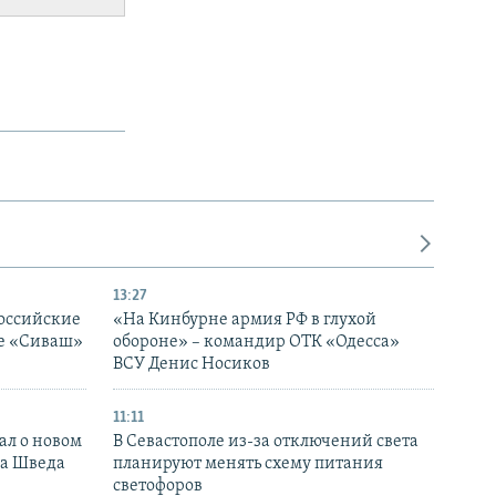
13:27
оссийские
«На Кинбурне армия РФ в глухой
ке «Сиваш»
обороне» – командир ОТК «Одесса»
ВСУ Денис Носиков
11:11
ал о новом
В Севастополе из-за отключений света
ка Шведа
планируют менять схему питания
светофоров