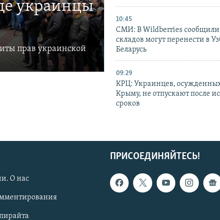
где украинцы
10:45
СМИ: В Wildberries сообщили,
складов могут перенести в У
щиты прав украинской
Беларусь
09:29
КРЦ: Украинцев, осужденных
Крыму, не отпускают после и
сроков
ПРИСОЕДИНЯЙТЕСЬ!
и. О нас
омментирования
опирайта