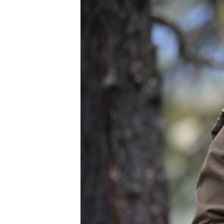
ПОБЕДИТЕЛЕЙ НЕ СУДЯТ?
КРЫМ.НЕПОКОРЕННЫЙ
ELIFBE
УКРАИНСКАЯ ПРОБЛЕМА КРЫМА