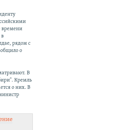
иденту
оссийскими
о времени
а
в
лдае, рядом с
ообщило о
матривают. В
бири". Кремль
тся о них. В
 министр
ение