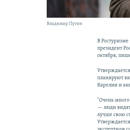
Владимир Путин
В Ростуризме
президент Ро
октября, пиш
Утверждается,
планируют вк
Карелии и а
"Очень много 
— люди видят
лучше свою с
Утверждается
экспертном со