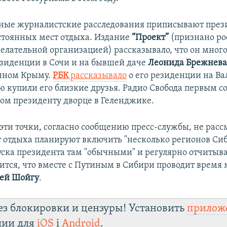
ные журналистские расследования приписывают през
стоянных мест отдыха. Издание
“Проект”
(признано р
елательной организацией) рассказывало, что он мног
езиденции в Сочи и на бывшей даче
Леонида Брежнев
нном Крыму.
РБК
рассказывало
о его резиденции на Ва
ю купили его близкие друзья. Радио Свобода первым с
м президенту дворце в Геленджике.
 эти точки, согласно сообщению пресс-службы, не расс
 отдыха планируют включить "несколько регионов Си
уска президента там "обычными" и регулярно отчитывае
рится, что вместе с Путиным в Сибири проводит время
ей Шойгу
.
ез блокировки и цензуры! Установить
прилож
лии для
iOS
і
Android
.