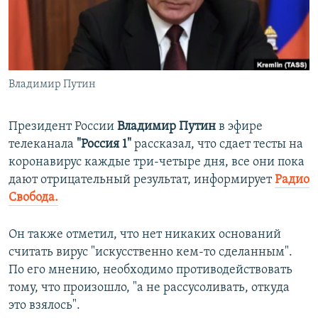
ПРИСОЕДИНЯЙТЕСЬ!
ПОБЕДИТЕЛЕЙ НЕ СУДЯТ?
КРЫМ.НЕПОКОРЕННЫЙ
ELIFBE
Владимир Путин
УКРАИНСКАЯ ПРОБЛЕМА КРЫМА
Все сайты RFE/RL
Президент России
Владимир Путин
в эфире
телеканала
"Россия 1"
рассказал, что сдает тесты на
коронавирус каждые три-четыре дня, все они пока
дают отрицательный результат, информирует
Радио
Свобода.
Он также отметил, что нет никаких оснований
считать вирус "искусственно кем-то сделанным".
По его мнению, необходимо противодействовать
тому, что произошло, "а не рассусоливать, откуда
это взялось".