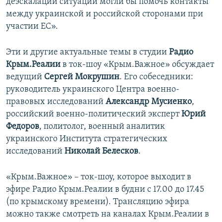
деэскалации ситуации могли бы помочь контакты
между украинской и российской сторонами при
участии ЕС».
Эти и другие актуальные темы в студии
Радио
Крым.Реалии
в ток-шоу «Крым.Важное» обсуждает
ведущий
Сергей Мокрушин
. Его собеседники:
руководитель украинского Центра военно-
правовых исследований
Александр Мусиенко
,
российский военно-политический эксперт
Юрий
Федоров
, политолог, военный аналитик
украинского Института стратегических
исследований
Николай Белесков
.
«Крым.Важное» – ток-шоу, которое выходит в
эфире Радио Крым.Реалии в будни с 17.00 до 17.45
(по крымскому времени). Трансляцию эфира
можно также смотреть на каналах Крым.Реалии в