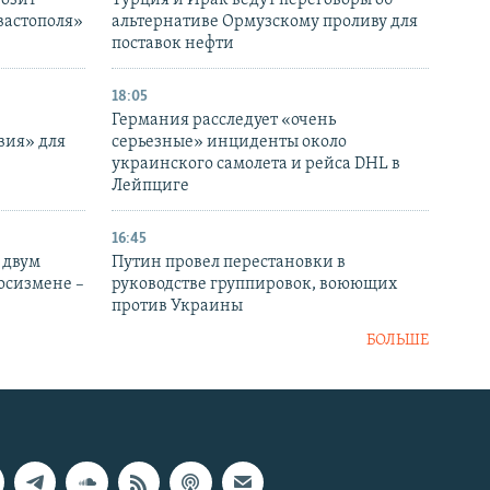
розит
Турция и Ирак ведут переговоры об
вастополя»
альтернативе Ормузскому проливу для
поставок нефти
18:05
Германия расследует «очень
вия» для
серьезные» инциденты около
украинского самолета и рейса DHL в
Лейпциге
16:45
 двум
Путин провел перестановки в
госизмене –
руководстве группировок, воюющих
против Украины
БОЛЬШЕ