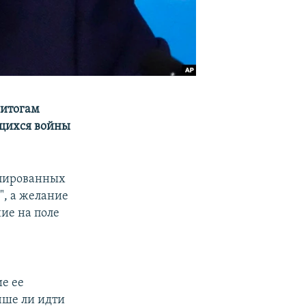
 итогам
ющихся войны
купированных
", а желание
ие на поле
о
ие ее
учше ли идти