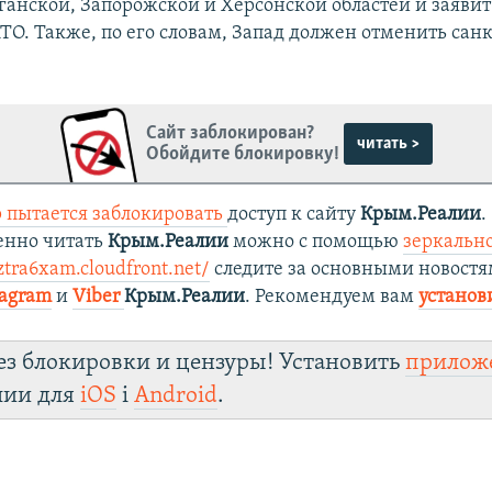
ганской, Запорожской и Херсонской областей и заявит 
АТО. Также, по его словам, Запад должен отменить сан
Сайт заблокирован?
читать >
Обойдите блокировку!
 пытается заблокировать
доступ к сайту
Крым.Реалии
.
енно читать
Крым.Реалии
можно с помощью
зеркально
ztra6xam.cloudfront.net/
следите за основными новостя
tagram
и
Viber
Крым.Реалии
. Рекомендуем вам
установ
ез блокировки и цензуры! Установить
прилож
лии для
iOS
і
Android
.