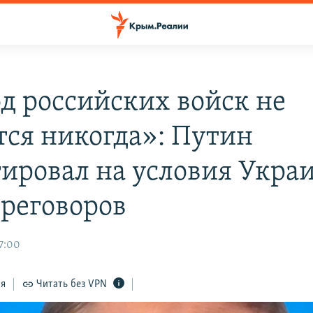
д российских войск не
тся никогда»: Путин
гировал на условия Укра
ереговоров
7:00
ся
Читать без VPN