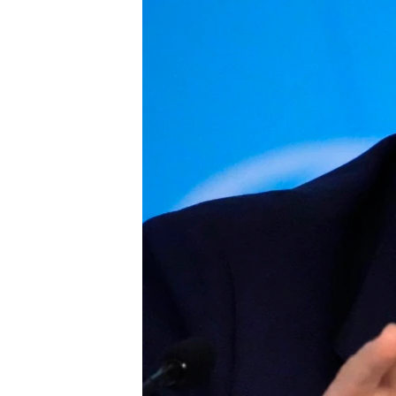
ПОБЕДИТЕЛЕЙ НЕ СУДЯТ?
КРЫМ.НЕПОКОРЕННЫЙ
ELIFBE
УКРАИНСКАЯ ПРОБЛЕМА КРЫМА