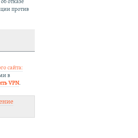
об отказе
кции против
го сайта:
ми в
ить VPN
.
ение