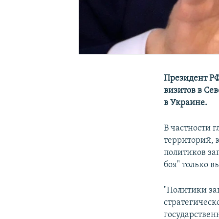
Президент РФ
визитов в Се
в Украине.
В частности г
территорий, к
политиков за
боя" только в
"Политики зап
стратегическ
государственн