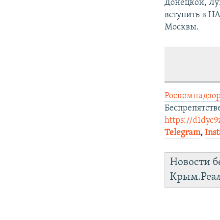
Донецкой, Лу
вступить в Н
Москвы.
Роскомнадзор
Беспрепятств
https://d1dyc9
Telegram
,
Ins
Новости б
Крым.Реа