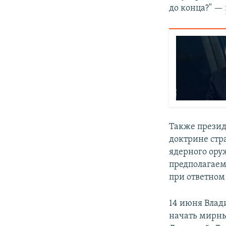
до конца?" —
Также презид
доктрине стр
ядерного оруж
предполагаем
при ответном
14 июня Влад
начать мирны