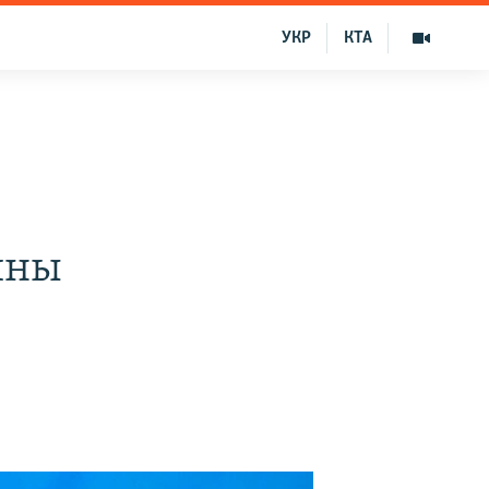
УКР
КТА
ины