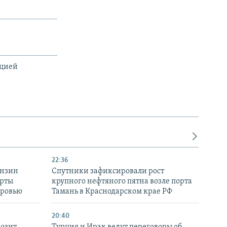
ацией
22:36
ензин
Спутники зафиксировали рост
ерты
крупного нефтяного пятна возле порта
оровью
Тамань в Краснодарском крае РФ
20:40