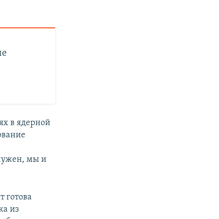
ые
ях в ядерной
ование
нужен, мы и
т готова
ка из