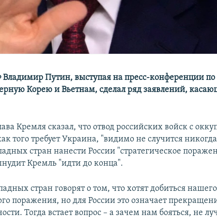
 Владимир Путин, выступая на пресс-конференции по
верную Корею и Вьетнам, сделал ряд заявлений, каса
лава Кремля сказал, что отвод российских войск с ок
ак того требует Украина, "видимо не случится никогда
падных стран нанести России "стратегическое поражен
ынудит Кремль "идти до конца".
адных стран говорят о том, что хотят добиться нашег
ого поражения, но для России это означает прекращен
ости. Тогда встает вопрос – а зачем нам бояться, не л