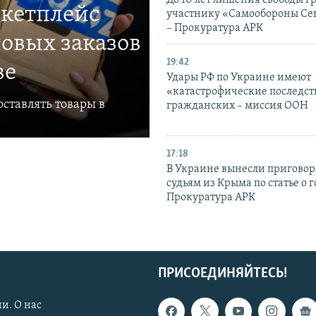
До 10 лет лишения свободы г
ркетплейс
участнику «Самообороны Се
– Прокуратура АРК
овых заказов
19:42
ве
Удары РФ по Украине имеют
«катастрофические последст
ставлять товары в
гражданских – миссия ООН
17:18
В Украине вынесли приговор
судьям из Крыма по статье о 
Прокуратура АРК
ПРИСОЕДИНЯЙТЕСЬ!
и. О нас