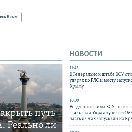
есь Крым
НОВОСТИ
11:45
В Генеральном штабе ВСУ отч
ударах по РЛС и месту запуск
Крыму
10:39
Воздушные силы ВСУ: ночью 
закрыть путь
атаковали Украину почти 150
часть из них запускали из К
. Реально ли