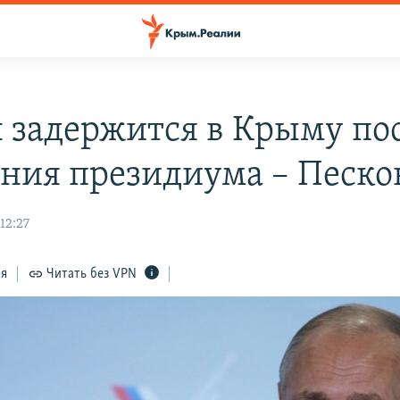
 задержится в Крыму по
ания президиума – Песко
12:27
ся
Читать без VPN