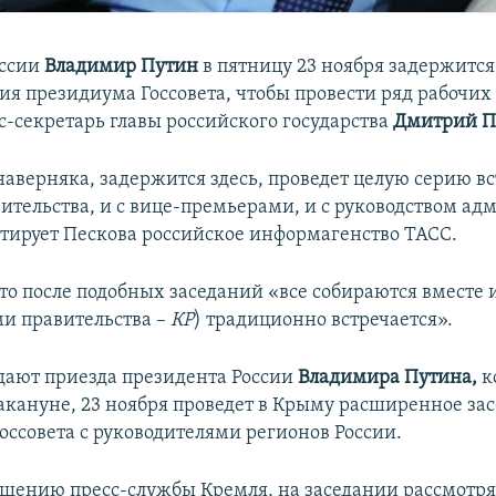
оссии
Владимир Путин
в пятницу 23 ноября задержитс
ия президиума Госсовета, чтобы провести ряд рабочих 
с-секретарь главы российского государства
Дмитрий П
аверняка, задержится здесь, проведет целую серию вс
ительства, и с вице-премьерами, и с руководством а
итирует Пескова российское информагенство ТАСС.
то после подобных заседаний «все собираются вместе 
и правительства –
КР
) традиционно встречается».
ают приезда президента России
Владимира Путина,
к
акануне, 23 ноября проведет в Крыму расширенное за
оссовета с руководителями регионов России.
бщению пресс-службы Кремля, на заседании рассмотря