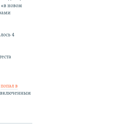
 «в новом
авами
лось 4
теста
,
попал в
, включенным