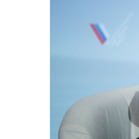
ПОБЕДИТЕЛЕЙ НЕ СУДЯТ?
КРЫМ.НЕПОКОРЕННЫЙ
ELIFBE
УКРАИНСКАЯ ПРОБЛЕМА КРЫМА