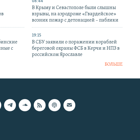
08:44
В Крыму и Севастополе были слышны
ов
взрывы, на аэродроме «Гвардейское»
возник пожар с детонацией – паблики
19:15
бинские
В СБУ заявили о поражении кораблей
нные с
береговой охраны ФСБ в Керчи и НПЗ в
российском Ярославле
БОЛЬШЕ