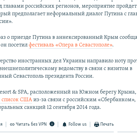
д главами российских регионов, мероприятие пройдет
орый предполагает неформальный диалог Путина с гл
сии».
раз о приезде Путина в аннексированный Крым сообща
а он посетил
фестиваль «Опера в Севастополе»
.
ерство иностранных дел Украины направило ноту про
внешнеполитическому ведомству в связи с визитом в
ный Севастополь президента России.
Resort & SPA, расположенный на Южном берегу Крыма
 список США
из-за связи с российским «Сбербанком»
оральных санкций 12 сентября 2014 года.
ся
Читать без VPN
Follow us
Печать