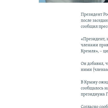
Президент Р
после заседан
сообщил прес
«Президент, н
членами прав
Кремля», – ц
Он добавил, ч
ними (членам
В Крыму ожид
сообщалось н
президиума Г
Согласно соо