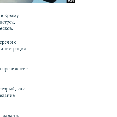
я в Крыму
встреч,
есков.
треч и с
дминистрации
и президент с
оторый, как
седание
т задачи,