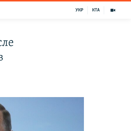
УКР
КТА
сле
в