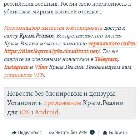
российских военных. Россия свою причастность к
убийствам мирных жителей отрицает.
Роскомнадзор пытается заблокировать
доступ к
сайту
Крым.Реалии
.
Беспрепятственно читать
Крым.Реалии мож
но с помощью
зеркального сайта:
https://d1axlkqxm41y9z.cloudfront.net/
. ​
Также
следите за основными новостями в
Telegram
,
Instagra
m
и
Viber
Крым.Реалии. Рекомендуем вам
установить
VPN
.
Новости без блокировки и цензуры!
Установить
приложение
Крым.Реалии
для
iOS
і
Android
.
Поделиться
Читать без VPN
Follow us