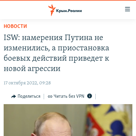
Доступность
ссылки
Вернуться
НОВОСТИ
к
НОВОСТИ
ISW: намерения Путина не
основному
СПЕЦПРОЕКТЫ
содержанию
изменились, а приостановка
ВОДА
Вернутся
ГРУЗ 200
боевых действий приведет к
к
ИСТОРИЯ
КАРТА ВОЕННЫХ ОБЪЕКТОВ КРЫМА
новой агрессии
главной
ЕЩЕ
11 ЛЕТ ОККУПАЦИИ КРЫМА. 11 ИСТОРИЙ СОПРОТИВЛЕНИЯ
навигации
17 октября 2022, 09:28
Вернутся
РАДІО СВОБОДА
ИНТЕРАКТИВ
к
Поделиться
Читать без VPN
КАК ОБОЙТИ БЛОКИРОВКУ
ИНФОГРАФИКА
поиску
ТЕЛЕПРОЕКТ КРЫМ.РЕАЛИИ
Українською
СОВЕТЫ ПРАВОЗАЩИТНИКОВ
Qırımtatar
ПРОПАВШИЕ БЕЗ ВЕСТИ